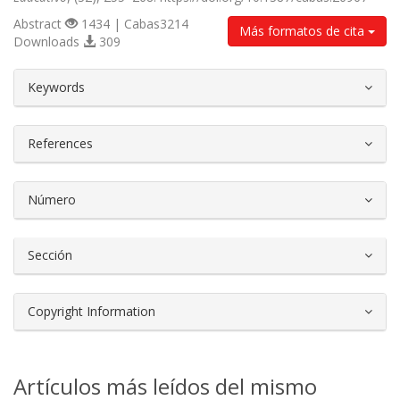
Abstract
1434 | Cabas3214
Más formatos de cita
Downloads
309
##plugins.themes.bootstrap3.article.d
Keywords
References
Número
Sección
Copyright Information
Artículos más leídos del mismo