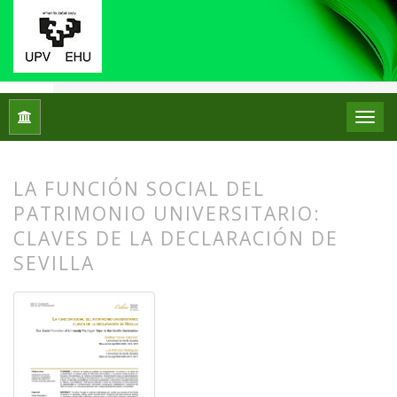
Inicio
Archivos
Núm. 32 (2024)
Artículos
LA FUNCIÓN SOCIAL DEL
PATRIMONIO UNIVERSITARIO:
CLAVES DE LA DECLARACIÓN DE
SEVILLA
##plugins.themes.bootstrap3.article.
##plugins.themes.bootstrap3.article.