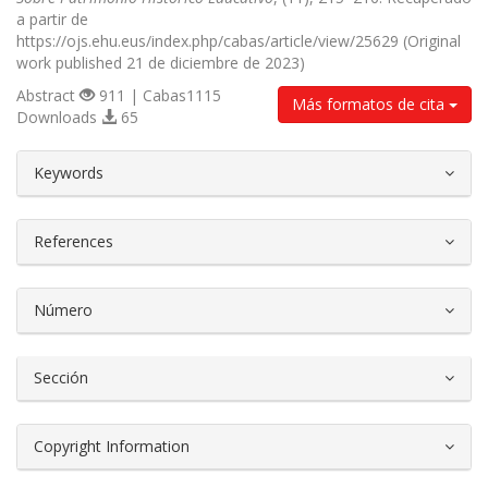
a partir de
https://ojs.ehu.eus/index.php/cabas/article/view/25629 (Original
work published 21 de diciembre de 2023)
Abstract
911 | Cabas1115
Más formatos de cita
Downloads
65
##plugins.themes.bootstrap3.article.d
Keywords
References
Número
Sección
Copyright Information