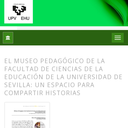
Inicio
Archivos
Núm. 11 (2014)
Reseñas bibliográficas
EL MUSEO PEDAGÓGICO DE LA
FACULTAD DE CIENCIAS DE LA
EDUCACIÓN DE LA UNIVERSIDAD DE
SEVILLA: UN ESPACIO PARA
COMPARTIR HISTORIAS
##plugins.themes.bootstrap3.article.
##plugins.themes.bootstrap3.article.