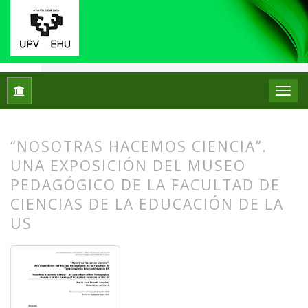
Inicio
Archivos
Núm. 25 (2021)
Experiencias
“NOSOTRAS HACEMOS CIENCIA”.
UNA EXPOSICIÓN DEL MUSEO
PEDAGÓGICO DE LA FACULTAD DE
CIENCIAS DE LA EDUCACIÓN DE LA
US
##plugins.themes.bootstrap3.article.
##plugins.themes.bootstrap3.article.