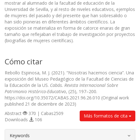
mostrar al alumnado de la facultad de educación de la
Universidad de Sevilla, y al resto de niveles educativos, ejemplos
de mujeres del pasado y del presente que han sobresalido o
han sido pioneras en diferentes ámbitos científicos. La
exposición se materializa en forma de catorce enaras de gran
tamaño que reflejaban el trabajo de investigación por proyectos
(biografías de mujeres científicas).
Cómo citar
Rebollo Espinosa, M. J. (2021). “Nosotras hacemos ciencia”. Una
exposición del Museo Pedagógico de la Facultad de Ciencias de
la Educación de la US.
Cabás. Revista Internacional Sobre
Patrimonio Histórico-Educativo
, (25), 197–200.
https://doi.org/10.35072/CABAS.2021.96.26.010 (Original work
published 21 de diciembre de 2023)
Abstract
370 | Cabas2509
Más formatos de cita
Downloads
106
##plugins.themes.bootstrap3.article.d
Keywords