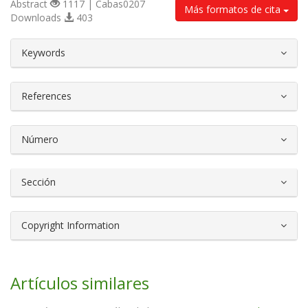
Abstract
1117 | Cabas0207
Más formatos de cita
Downloads
403
##plugins.themes.bootstrap3.article.d
Keywords
References
Número
Sección
Copyright Information
Artículos similares