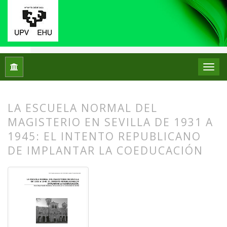
Inicio
Archivos
Núm. 02 (2009)
Artículos
LA ESCUELA NORMAL DEL
MAGISTERIO EN SEVILLA DE 1931 A
1945: EL INTENTO REPUBLICANO
DE IMPLANTAR LA COEDUCACIÓN
##plugins.themes.bootstrap3.article.
##plugins.themes.bootstrap3.article.