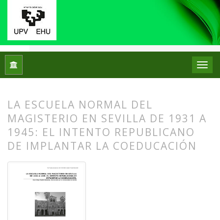
Inicio
Archivos
Núm. 02 (2009)
Artículos
LA ESCUELA NORMAL DEL
MAGISTERIO EN SEVILLA DE 1931 A
1945: EL INTENTO REPUBLICANO
DE IMPLANTAR LA COEDUCACIÓN
##plugins.themes.bootstrap3.article.
##plugins.themes.bootstrap3.article.