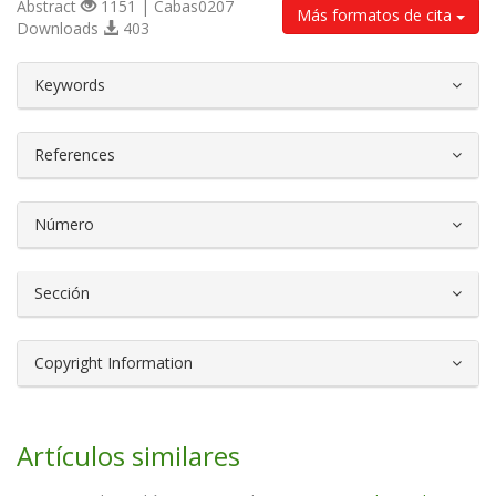
Abstract
1151 | Cabas0207
Más formatos de cita
Downloads
403
##plugins.themes.bootstrap3.article.d
Keywords
References
Número
Sección
Copyright Information
Artículos similares