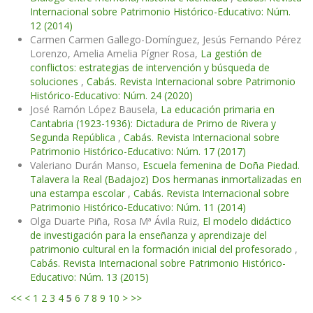
Internacional sobre Patrimonio Histórico-Educativo: Núm.
12 (2014)
Carmen Carmen Gallego-Domínguez, Jesús Fernando Pérez
Lorenzo, Amelia Amelia Pígner Rosa,
La gestión de
conflictos: estrategias de intervención y búsqueda de
soluciones
,
Cabás. Revista Internacional sobre Patrimonio
Histórico-Educativo: Núm. 24 (2020)
José Ramón López Bausela,
La educación primaria en
Cantabria (1923-1936): Dictadura de Primo de Rivera y
Segunda República
,
Cabás. Revista Internacional sobre
Patrimonio Histórico-Educativo: Núm. 17 (2017)
Valeriano Durán Manso,
Escuela femenina de Doña Piedad.
Talavera la Real (Badajoz) Dos hermanas inmortalizadas en
una estampa escolar
,
Cabás. Revista Internacional sobre
Patrimonio Histórico-Educativo: Núm. 11 (2014)
Olga Duarte Piña, Rosa Mª Ávila Ruiz,
El modelo didáctico
de investigación para la enseñanza y aprendizaje del
patrimonio cultural en la formación inicial del profesorado
,
Cabás. Revista Internacional sobre Patrimonio Histórico-
Educativo: Núm. 13 (2015)
<<
<
1
2
3
4
5
6
7
8
9
10
>
>>