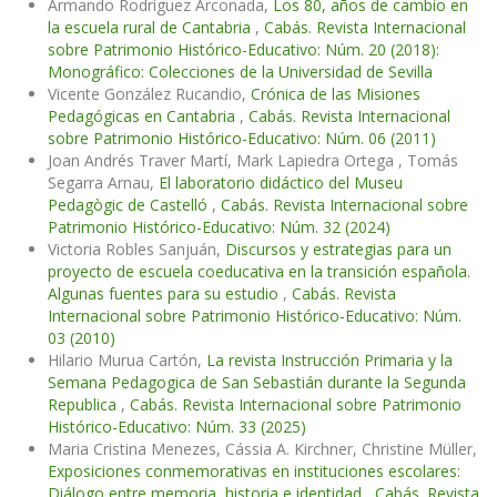
Armando Rodríguez Arconada,
Los 80, años de cambio en
la escuela rural de Cantabria
,
Cabás. Revista Internacional
sobre Patrimonio Histórico-Educativo: Núm. 20 (2018):
Monográfico: Colecciones de la Universidad de Sevilla
Vicente González Rucandio,
Crónica de las Misiones
Pedagógicas en Cantabria
,
Cabás. Revista Internacional
sobre Patrimonio Histórico-Educativo: Núm. 06 (2011)
Joan Andrés Traver Martí, Mark Lapiedra Ortega , Tomás
Segarra Arnau,
El laboratorio didáctico del Museu
Pedagògic de Castelló
,
Cabás. Revista Internacional sobre
Patrimonio Histórico-Educativo: Núm. 32 (2024)
Victoria Robles Sanjuán,
Discursos y estrategias para un
proyecto de escuela coeducativa en la transición española.
Algunas fuentes para su estudio
,
Cabás. Revista
Internacional sobre Patrimonio Histórico-Educativo: Núm.
03 (2010)
Hilario Murua Cartón,
La revista Instrucción Primaria y la
Semana Pedagogica de San Sebastián durante la Segunda
Republica
,
Cabás. Revista Internacional sobre Patrimonio
Histórico-Educativo: Núm. 33 (2025)
Maria Cristina Menezes, Cássia A. Kirchner, Christine Müller,
Exposiciones conmemorativas en instituciones escolares:
Diálogo entre memoria, historia e identidad
,
Cabás. Revista