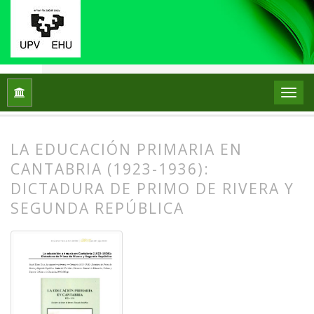
Inicio
Archivos
Núm. 17 (2017)
Reseñas bibliográficas
LA EDUCACIÓN PRIMARIA EN
CANTABRIA (1923-1936):
DICTADURA DE PRIMO DE RIVERA Y
SEGUNDA REPÚBLICA
##plugins.themes.bootstrap3.article.
##plugins.themes.bootstrap3.article.