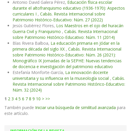
Antonio David Galera Pérez,
Educación física escolar
durante el altofranquismo educativo (1936-1970): Aspectos
curriculares I
,
Cabás. Revista Internacional sobre
Patrimonio Histórico-Educativo: Núm. 27 (2022)
Jesús Gutiérrez Flores,
Los Maestros en el ojo del huracán
Guerra Civil y Franquismo
,
Cabás. Revista Internacional
sobre Patrimonio Histórico-Educativo: Núm. 11 (2014)
Blas Rivera Balboa,
La educación primaria en Jódar en la
primera década del siglo XX
,
Cabás. Revista Internacional
sobre Patrimonio Histórico-Educativo: Núm. 26 (2021):
Monográfico IX Jornadas de la SEPHE: Nuevas tendencias
de docencia e investigación del patrimonio educativo
Estefanía Monforte-García,
La innovación docente
universitaria y su influencia en la museología social
,
Cabás.
Revista Internacional sobre Patrimonio Histórico-Educativo:
Núm. 32 (2024)
1
2
3
4
5
6
7
8
9
10
>
>>
También puede
Iniciar una búsqueda de similitud avanzada
para
este artículo.
INFORMACIÓN DE LA REVISTA