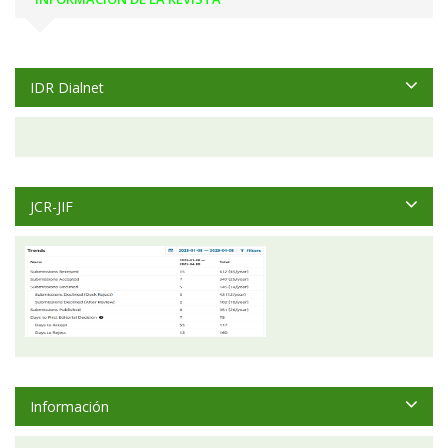
IDR Dialnet
JCR-JIF
Información