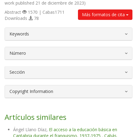
work published 21 de diciembre de 2023)
Abstract
1570 | Cabas1711
Más formatos de cita
Downloads
78
##plugins.themes.bootstrap3.article.d
Keywords
Número
Sección
Copyright Information
Artículos similares
Ángel Llano Díaz,
El acceso a la educación básica en
Cantabria durante el franquismo, 1937-1975
,
Cabás.