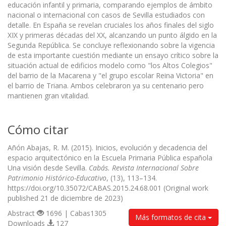
educación infantil y primaria, comparando ejemplos de ámbito
nacional o internacional con casos de Sevilla estudiados con
detalle. En España se revelan cruciales los años finales del siglo
XIX y primeras décadas del XX, alcanzando un punto álgido en la
Segunda República. Se concluye reflexionando sobre la vigencia
de esta importante cuestión mediante un ensayo crítico sobre la
situación actual de edificios modelo como "los Altos Colegios"
del barrio de la Macarena y "el grupo escolar Reina Victoria" en
el barrio de Triana. Ambos celebraron ya su centenario pero
mantienen gran vitalidad.
Cómo citar
Añón Abajas, R. M. (2015). Inicios, evolución y decadencia del
espacio arquitectónico en la Escuela Primaria Pública española
Una visión desde Sevilla.
Cabás. Revista Internacional Sobre
Patrimonio Histórico-Educativo
, (13), 113–134.
https://doi.org/10.35072/CABAS.2015.24.68.001 (Original work
published 21 de diciembre de 2023)
Abstract
1696 | Cabas1305
Más formatos de cita
Downloads
127