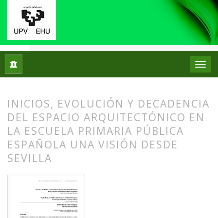
Inicio
Archivos
Núm. 13 (2015)
Artículos
INICIOS, EVOLUCIÓN Y DECADENCIA
DEL ESPACIO ARQUITECTÓNICO EN
LA ESCUELA PRIMARIA PÚBLICA
ESPAÑOLA UNA VISIÓN DESDE
SEVILLA
##plugins.themes.bootstrap3.article.
##plugins.themes.bootstrap3.article.