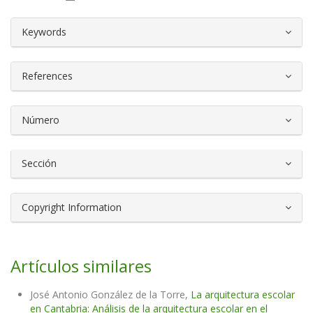
##plugins.themes.bootstrap3.article.d
Keywords
References
Número
Sección
Copyright Information
Artículos similares
José Antonio González de la Torre,
La arquitectura escolar
en Cantabria: Análisis de la arquitectura escolar en el