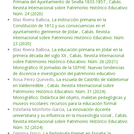
Primaria del Ayuntamiento de Sevilla 1833-1857
,
Cabás.
Revista Internacional sobre Patrimonio Histórico-Educativo:
Núm. 24 (2020)
Blas Rivera Balboa,
La instrucción primaria en la
Constitución de 1812 y sus consecuencias en el
ayuntamiento giennense de Jódar
,
Cabás. Revista
Internacional sobre Patrimonio Histórico-Educativo: Núm.
23 (2020)
Blas Rivera Balboa,
La educación primaria en Jódar en la
primera década del siglo XX
,
Cabás. Revista Internacional
sobre Patrimonio Histórico-Educativo: Núm. 26 (2021):
Monográfico IX Jornadas de la SEPHE: Nuevas tendencias
de docencia e investigación del patrimonio educativo
Rosa Pérez Quevedo,
La escuela de Castrillo de Valdelomar
en Valderredible
,
Cabás. Revista Internacional sobre
Patrimonio Histórico-Educativo: Núm. 31 (2024):
Monográfico: Didáctica del objeto, maletas pedagógicas y
museos escolares: recursos para la educación formal
Estefanía Monforte-García,
La innovación docente
universitaria y su influencia en la museología social
,
Cabás.
Revista Internacional sobre Patrimonio Histórico-Educativo:
Núm. 32 (2024)
Gemma Errico,
La Pedagogía Freinet en España: la