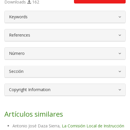
Downloads
162
##plugins.themes.bootstrap3.article.d
Keywords
References
Número
Sección
Copyright Information
Artículos similares
Antonio José Daza Sierra,
La Comisión Local de Instrucción