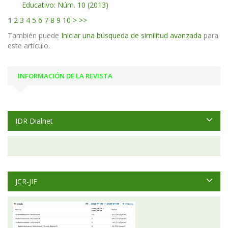
Educativo: Núm. 10 (2013)
1
2
3
4
5
6
7
8
9
10
>
>>
También puede
Iniciar una búsqueda de similitud avanzada
para
este artículo.
INFORMACIÓN DE LA REVISTA
IDR Dialnet
JCR-JIF