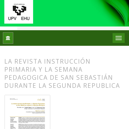
Inicio
Archivos
Núm. 33 (2025)
Artículos
LA REVISTA INSTRUCCIÓN
PRIMARIA Y LA SEMANA
PEDAGOGICA DE SAN SEBASTIÁN
DURANTE LA SEGUNDA REPUBLICA
##plugins.themes.bootstrap3.article.
##plugins.themes.bootstrap3.article.