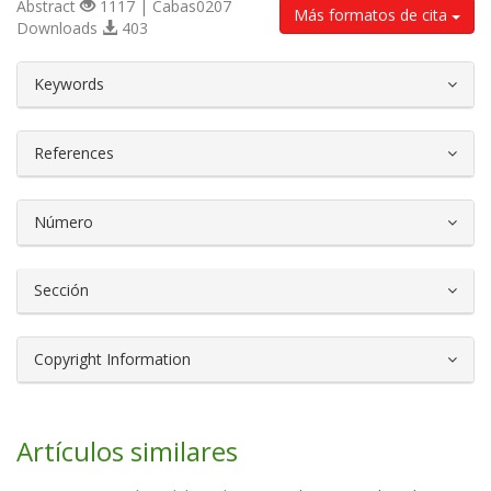
Abstract
1117 | Cabas0207
Más formatos de cita
Downloads
403
##plugins.themes.bootstrap3.article.d
Keywords
References
Número
Sección
Copyright Information
Artículos similares