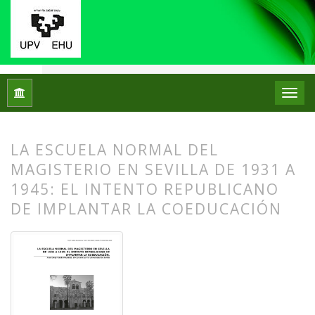
Inicio
Archivos
Núm. 02 (2009)
Artículos
LA ESCUELA NORMAL DEL
MAGISTERIO EN SEVILLA DE 1931 A
1945: EL INTENTO REPUBLICANO
DE IMPLANTAR LA COEDUCACIÓN
##plugins.themes.bootstrap3.article.
##plugins.themes.bootstrap3.article.