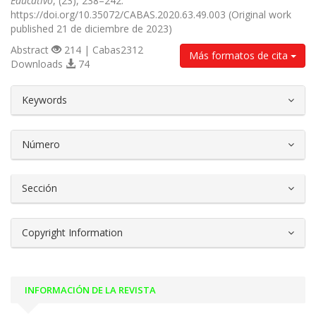
Educativo
, (23), 238–242.
https://doi.org/10.35072/CABAS.2020.63.49.003 (Original work
published 21 de diciembre de 2023)
Abstract
214 | Cabas2312
Más formatos de cita
Downloads
74
##plugins.themes.bootstrap3.article.d
Keywords
Número
Sección
Copyright Information
INFORMACIÓN DE LA REVISTA