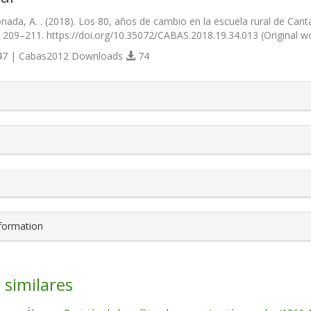
nada, A. . (2018). Los 80, años de cambio en la escuela rural de Cant
), 209–211. https://doi.org/10.35072/CABAS.2018.19.34.013 (Original 
7 | Cabas2012 Downloads
74
s.themes.bootstrap3.article.details##
nformation
 similares