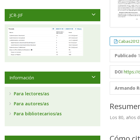
JCR-JIF
Cabas2012
Publicado
1
DOI
https:/
Información
Armando R
Para lectores/as
Para autores/as
Resume
Para bibliotecarios/as
Los 80, años d
Cómo cit