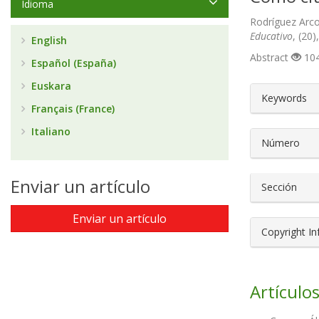
Idioma
Rodríguez Arco
Educativo
, (20
English
Abstract
104
Español (España)
Euskara
##plugin
Keywords
Français (France)
Italiano
Número
Enviar un artículo
Sección
Enviar un artículo
Copyright I
Artículos