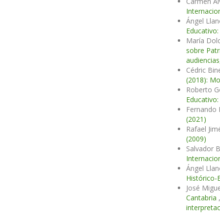
Carmen Ál
Internacio
Ángel Llan
Educativo:
María Dol
sobre Patr
audiencias
Cédric Bin
(2018): Mo
Roberto G
Educativo:
Fernando 
(2021)
Rafael Jim
(2009)
Salvador 
Internacio
Ángel Llan
Histórico-
José Migu
Cantabria
interpreta