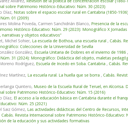
varez Álvarez,
Revisión de la política de concentración escolar (1860-
nal sobre Patrimonio Histórico-Educativo: Núm. 30 (2023)
o Díaz,
Notas sobre el espacio escolar rural en Cantabria (1850-1936
 Núm. 01 (2009)
ores Molina Poveda, Carmen Sanchidrián Blanco,
Presencia de la esc
imonio Histórico-Educativo: Núm. 29 (2023): Monográfico X Jornadas
, narrativas y objetos educativos”
et, Michel Sohier,
La escuela de Bothoa, una escuela rural
,
Cabás. Re
nográfico: Colecciones de la Universidad de Sevilla
onzález González,
Escuela Unitaria de Dobres en el invierno de 1986
 Núm. 31 (2024): Monográfico: Didáctica del objeto, maletas pedagóg
Moreno Rodríguez,
Escuela de Incedo en Soba. Cantabria
,
Cabás. Rev
énez Martínez,
La escuela rural. La huella que se borra
,
Cabás. Revist
Berlanga Quintero,
Museo de la Escuela Rural de Teruel, en Alcorisa. De
nal sobre Patrimonio Histórico-Educativo: Núm. 15 (2016)
o Díaz,
El acceso a la educación básica en Cantabria durante el fra
Educativo: Núm. 25 (2021)
el Saiz Gómez,
Las actividades didácticas del Centro de Recursos, Int
,
Cabás. Revista Internacional sobre Patrimonio Histórico-Educativo
ción de la educación y sus actividades formativas