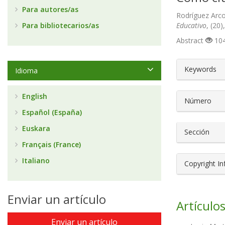
Para autores/as
Rodríguez Arco
Para bibliotecarios/as
Educativo
, (20
Abstract
104
##plugin
Keywords
Idioma
English
Número
Español (España)
Euskara
Sección
Français (France)
Italiano
Copyright I
Enviar un artículo
Artículos
Enviar un artículo