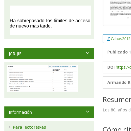
Cabas2012
Publicado
1
JCR-JIF
DOI
https:/
Armando R
Resume
Los 80, años d
Información
Para lectores/as
Cómo cit