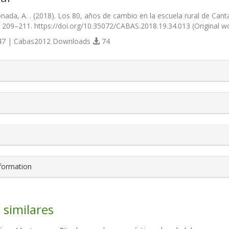
nada, A. . (2018). Los 80, años de cambio en la escuela rural de Cant
), 209–211. https://doi.org/10.35072/CABAS.2018.19.34.013 (Original 
7 | Cabas2012 Downloads
74
s.themes.bootstrap3.article.details##
nformation
 similares