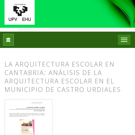
Inicio
Archivos
Núm. 07 (2012)
Reseñas bibliográficas
LA ARQUITECTURA ESCOLAR EN
CANTABRIA: ANÁLISIS DE LA
ARQUITECTURA ESCOLAR EN EL
MUNICIPIO DE CASTRO URDIALES
##plugins.themes.bootstrap3.article.
##plugins.themes.bootstrap3.article.