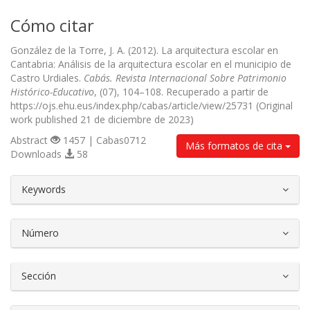
Cómo citar
González de la Torre, J. A. (2012). La arquitectura escolar en
Cantabria: Análisis de la arquitectura escolar en el municipio de
Castro Urdiales.
Cabás. Revista Internacional Sobre Patrimonio
Histórico-Educativo
, (07), 104–108. Recuperado a partir de
https://ojs.ehu.eus/index.php/cabas/article/view/25731 (Original
work published 21 de diciembre de 2023)
Abstract
1457 | Cabas0712
Más formatos de cita
Downloads
58
##plugins.themes.bootstrap3.article.d
Keywords
Número
Sección