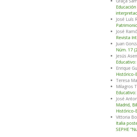
Graça Samp
Educació
interpreta
José Luís 
Patrimonio
José Ramó
Revista In
Juan Gonzá
Núm. 17 (
Jesús Asen
Educativo:
Enrique G
Histórico-
Teresa Mar
Milagros 
Educativo:
José Anton
Madrid, Bi
Histórico-
Vittoria B
Italia post
SEPHE “Nue