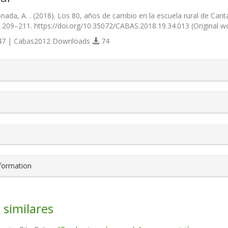
nada, A. . (2018). Los 80, años de cambio en la escuela rural de Cant
), 209–211. https://doi.org/10.35072/CABAS.2018.19.34.013 (Original 
7 | Cabas2012 Downloads
74
s.themes.bootstrap3.article.details##
nformation
 similares