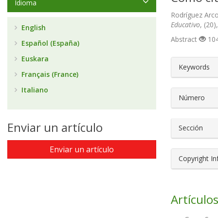
Idioma
Rodríguez Arco
Educativo
, (20
English
Abstract
104
Español (España)
Euskara
##plugin
Keywords
Français (France)
Italiano
Número
Enviar un artículo
Sección
Enviar un artículo
Copyright I
Artículos