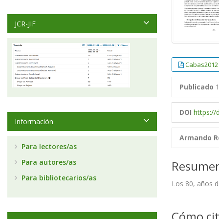
JCR-JIF
Cabas2012
Publicado
1
DOI
https:/
Información
Armando R
Para lectores/as
Para autores/as
Resume
Para bibliotecarios/as
Los 80, años d
Cómo cit