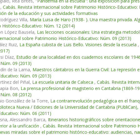
aio, Rita Brites,
"Pandemia en la escuela": una exposición para pres
n
,
Cabás. Revista Internacional sobre Patrimonio Histórico-Educativ
ción de la educación y sus actividades formativas
Rodríguez Villa,
María Luisa de Haro (1938- ). Una maestra privada. Al
 Histórico-Educativo: Núm. 12 (2014)
n López Bausela,
Las lecciones ocasionales: Una estrategia metodoló
ternacional sobre Patrimonio Histórico-Educativo: Núm. 09 (2013)
lez Ruiz,
La España cubista de Luis Bello. Visiones desde la escuela
2017)
si Díaz,
Estudio de una localidad en dos cuadernos escolares de 19
 Núm. 09 (2013)
udín de la Lama,
Maestros cántabros en la Guerra Civil: La represión
Educativo: Núm. 09 (2013)
tínez del Piñal,
La escuela unitaria de Calseca
,
Cabás. Revista Inter
Tapia Bon,
La prensa profesional de magisterio en Cantabria (1869-1
 Núm. 08 (2012)
io González de la Torre,
La contrarrevolución pedagógica en el franq
blioteca Nueva / Ediciones de la Universidad de Cantabria (PUbliCan),
Educativo: Núm. 06 (2011)
osna, Alessandro Barca,
Itinerarios historiográficos sobre orientacione
erior a la unificación
,
Cabás. Revista Internacional sobre Patrimonio 
vas miradas sobre el patrimonio histórico-educativo: audiencias, nar