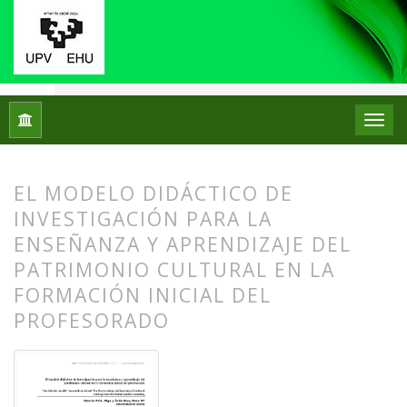
Inicio
Archivos
Núm. 13 (2015)
Artículos
EL MODELO DIDÁCTICO DE
INVESTIGACIÓN PARA LA
ENSEÑANZA Y APRENDIZAJE DEL
PATRIMONIO CULTURAL EN LA
FORMACIÓN INICIAL DEL
PROFESORADO
##plugins.themes.bootstrap3.article.
##plugins.themes.bootstrap3.article.