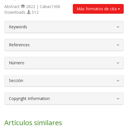
Abstract
2822 | Cabas1306
Más formatos de cita
Downloads
512
##plugins.themes.bootstrap3.article.d
Keywords
References
Número
Sección
Copyright Information
Artículos similares