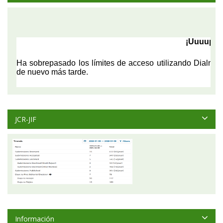
JCR-JIF
Información