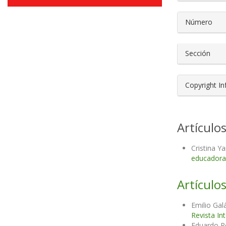
Número
Sección
Copyright I
Artículo
Cristina Y
educador
Artículos
Emilio Gal
Revista In
Eduardo P