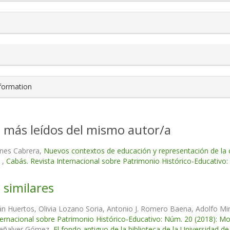
nformation
s más leídos del mismo autor/a
anes Cabrera,
Nuevos contextos de educación y representación de la c
a
,
Cabás. Revista Internacional sobre Patrimonio Histórico-Educativo
 similares
án Huertos, Olivia Lozano Soria, Antonio J. Romero Baena, Adolfo Mi
ternacional sobre Patrimonio Histórico-Educativo: Núm. 20 (2018): Mon
eñalver Gómez,
El fondo antiguo de la biblioteca de la Universidad de