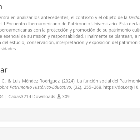
n
centra en analizar los antecedentes, el contexto y el objeto de la
Decla
l I Encuentro Iberoamericano de Patrimonio Universitario. Esta dec
iberoamericanas con la protección y promoción de su patrimonio cultur
 esencial de su misión y responsabilidad. Finalmente se plantean, a 
 del estudio, conservación, interpretación y exposición del patrimoni
rsidades
ar
C., & Luis Méndez Rodriguez. (2024). La función social del Patrimonio 
Sobre Patrimonio Histórico-Educativo
, (32), 255–268. https://doi.org/1
4 | Cabas3214 Downloads
309
s.themes.bootstrap3.article.details##