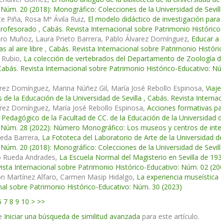
 Núm. 20 (2018): Monográfico: Colecciones de la Universidad de Sevil
e Piña, Rosa Mª Ávila Ruiz,
El modelo didáctico de investigación para
l profesorado
,
Cabás. Revista Internacional sobre Patrimonio Históric
ero Muñoz, Laura Prieto Barrera, Pablo Álvarez Domínguez,
Educar a 
s al aire libre
,
Cabás. Revista Internacional sobre Patrimonio Histór
o Rubio,
La colección de vertebrados del Departamento de Zoología de
Cabás. Revista Internacional sobre Patrimonio Histórico-Educativo: N
rez Domínguez, Marina Núñez Gil, María José Rebollo Espinosa,
Viaj
s de la Educación de la Universidad de Sevilla
,
Cabás. Revista Interna
arez Domínguez, María José Rebollo Espinosa,
Acciones formativas pa
Pedagógico de la Facultad de CC. de la Educación de la Universidad d
 Núm. 28 (2022): Número Monográfico: Los museos y centros de inter
jeda Barrera,
La Fototeca del Laboratorio de Arte de la Universidad d
 Núm. 20 (2018): Monográfico: Colecciones de la Universidad de Sevil
o Rueda Andrades,
La Escuela Normal del Magisterio en Sevilla de 19
ista Internacional sobre Patrimonio Histórico-Educativo: Núm. 02 (20
ón Martínez Alfaro, Carmen Masip Hidalgo,
La experiencia museística 
nal sobre Patrimonio Histórico-Educativo: Núm. 30 (2023)
6
7
8
9
10
>
>>
e
Iniciar una búsqueda de similitud avanzada
para este artículo.