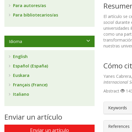
Resume
Para autores/as
Para bibliotecarios/as
El artículo se 
social
durante e
universidades 
como una parte
transformación
Idioma
nuestras unive
English
Cómo cit
Español (España)
Euskara
Yanes Cabrera, 
Internacional 
Français (France)
Abstract
143
Italiano
##plugin
Keywords
Enviar un artículo
References
Enviar un artículo