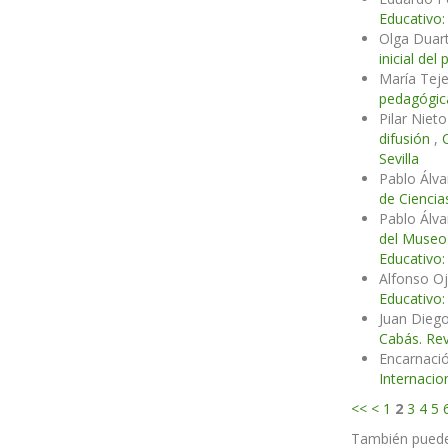
Educativo:
Olga Duart
inicial de
María Tej
pedagógica
Pilar Niet
difusión
,
Sevilla
Pablo Álva
de Ciencia
Pablo Álv
del Museo 
Educativo:
Alfonso O
Educativo:
Juan Dieg
Cabás. Rev
Encarnaci
Internacio
<<
<
1
2
3
4
5
También pued