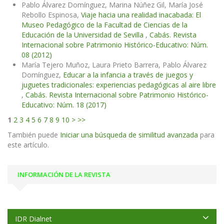
Pablo Álvarez Domínguez, Marina Núñez Gil, María José
Rebollo Espinosa,
Viaje hacia una realidad inacabada: El
Museo Pedagógico de la Facultad de Ciencias de la
Educación de la Universidad de Sevilla
,
Cabás. Revista
Internacional sobre Patrimonio Histórico-Educativo: Núm.
08 (2012)
María Tejero Muñoz, Laura Prieto Barrera, Pablo Álvarez
Domínguez,
Educar a la infancia a través de juegos y
juguetes tradicionales: experiencias pedagógicas al aire libre
,
Cabás. Revista Internacional sobre Patrimonio Histórico-
Educativo: Núm. 18 (2017)
1
2
3
4
5
6
7
8
9
10
>
>>
También puede
Iniciar una búsqueda de similitud avanzada
para
este artículo.
INFORMACIÓN DE LA REVISTA
IDR Dialnet