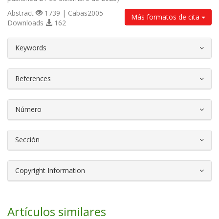
Abstract
1739 | Cabas2005
Más formatos de cita
Downloads
162
##plugins.themes.bootstrap3.article.d
Keywords
References
Número
Sección
Copyright Information
Artículos similares