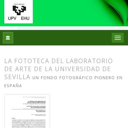
Inicio
Archivos
Núm. 20 (2018): Monográfico: Colecciones de 
LA FOTOTECA DEL LABORATORIO
DE ARTE DE LA UNIVERSIDAD DE
SEVILLA
UN FONDO FOTOGRÁFICO PIONERO EN
ESPAÑA
##plugins.themes.bootstrap3.article.
##plugins.themes.bootstrap3.article.