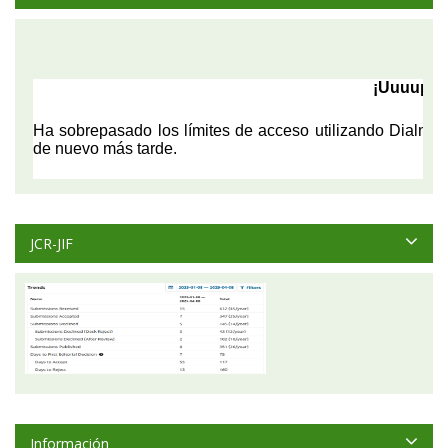
JCR-JIF
Información