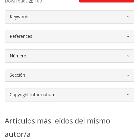
Downloads
109
##plugins.themes.bootstrap3.article.d
Keywords
References
Número
Sección
Copyright Information
Artículos más leídos del mismo
autor/a