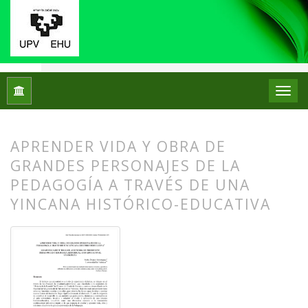
Inicio
Archivos
Núm. 06 (2011)
Experiencias
APRENDER VIDA Y OBRA DE
GRANDES PERSONAJES DE LA
PEDAGOGÍA A TRAVÉS DE UNA
YINCANA HISTÓRICO-EDUCATIVA
##plugins.themes.bootstrap3.article.
##plugins.themes.bootstrap3.article.