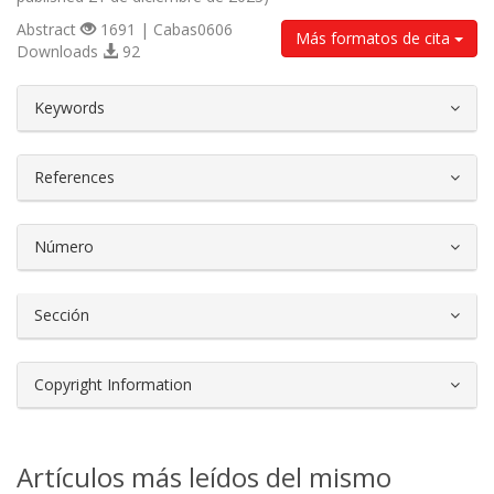
Abstract
1691 | Cabas0606
Más formatos de cita
Downloads
92
##plugins.themes.bootstrap3.article.d
Keywords
References
Número
Sección
Copyright Information
Artículos más leídos del mismo