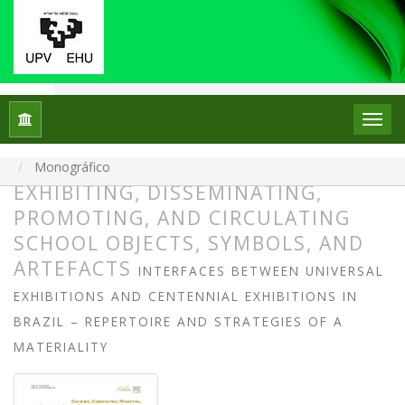
Inicio
Archivos
Núm. 34 (2025): Monográfico: La escuela en el escaparate: el p
Monográfico
EXHIBITING, DISSEMINATING,
PROMOTING, AND CIRCULATING
SCHOOL OBJECTS, SYMBOLS, AND
ARTEFACTS
INTERFACES BETWEEN UNIVERSAL
EXHIBITIONS AND CENTENNIAL EXHIBITIONS IN
BRAZIL – REPERTOIRE AND STRATEGIES OF A
MATERIALITY
##plugins.themes.bootstrap3.article.
##plugins.themes.bootstrap3.article.