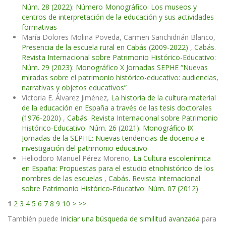
Núm. 28 (2022): Número Monográfico: Los museos y
centros de interpretación de la educación y sus actividades
formativas
María Dolores Molina Poveda, Carmen Sanchidrián Blanco,
Presencia de la escuela rural en Cabás (2009-2022)
,
Cabás.
Revista Internacional sobre Patrimonio Histórico-Educativo:
Núm. 29 (2023): Monográfico X Jornadas SEPHE “Nuevas
miradas sobre el patrimonio histórico-educativo: audiencias,
narrativas y objetos educativos”
Victoria E. Álvarez Jiménez,
La historia de la cultura material
de la educación en España a través de las tesis doctorales
(1976-2020)
,
Cabás. Revista Internacional sobre Patrimonio
Histórico-Educativo: Núm. 26 (2021): Monográfico IX
Jornadas de la SEPHE: Nuevas tendencias de docencia e
investigación del patrimonio educativo
Heliodoro Manuel Pérez Moreno,
La Cultura escolenímica
en España: Propuestas para el estudio etnohistórico de los
nombres de las escuelas
,
Cabás. Revista Internacional
sobre Patrimonio Histórico-Educativo: Núm. 07 (2012)
1
2
3
4
5
6
7
8
9
10
>
>>
También puede
Iniciar una búsqueda de similitud avanzada
para