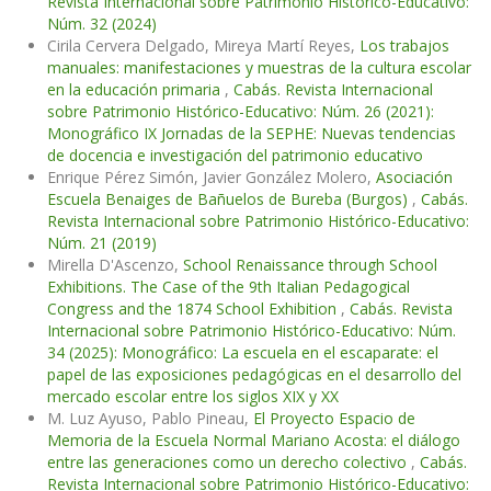
Revista Internacional sobre Patrimonio Histórico-Educativo:
Núm. 32 (2024)
Cirila Cervera Delgado, Mireya Martí Reyes,
Los trabajos
manuales: manifestaciones y muestras de la cultura escolar
en la educación primaria
,
Cabás. Revista Internacional
sobre Patrimonio Histórico-Educativo: Núm. 26 (2021):
Monográfico IX Jornadas de la SEPHE: Nuevas tendencias
de docencia e investigación del patrimonio educativo
Enrique Pérez Simón, Javier González Molero,
Asociación
Escuela Benaiges de Bañuelos de Bureba (Burgos)
,
Cabás.
Revista Internacional sobre Patrimonio Histórico-Educativo:
Núm. 21 (2019)
Mirella D'Ascenzo,
School Renaissance through School
Exhibitions. The Case of the 9th Italian Pedagogical
Congress and the 1874 School Exhibition
,
Cabás. Revista
Internacional sobre Patrimonio Histórico-Educativo: Núm.
34 (2025): Monográfico: La escuela en el escaparate: el
papel de las exposiciones pedagógicas en el desarrollo del
mercado escolar entre los siglos XIX y XX
M. Luz Ayuso, Pablo Pineau,
El Proyecto Espacio de
Memoria de la Escuela Normal Mariano Acosta: el diálogo
entre las generaciones como un derecho colectivo
,
Cabás.
Revista Internacional sobre Patrimonio Histórico-Educativo: