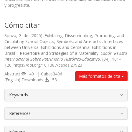
y progresista.
Cómo citar
Souza, G. de. (2025). Exhibiting, Disseminating, Promoting, and
Circulating School Objects, Symbols, and Artefacts : Interfaces
between Universal Exhibitions and Centennial Exhibitions in
Brazil – Repertoire and Strategies of a Materiality.
Cabás. Revista
Internacional Sobre Patrimonio Histórico-Educativo
, (34), 101–
120. https://doi.org/10.1387/cabas.27923
Abstract
1401 | Cabas3406
Más formatos de cita
(English) Downloads
153
##plugins.themes.bootstrap3.article.d
Keywords
References
Número