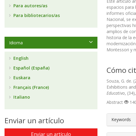
Este artículo 
Para autores/as
espacios para l
informes ofici
Para bibliotecarios/as
Nacional, se e
perspectivas 
amplios de con
historia de la
Idioma
modernización 
Montessori y m
English
Español (España)
Cómo cit
Euskara
Souza, G. de. (
Exhibitions and
Français (France)
Educativo
, (34
Italiano
Abstract
140
##plugin
Enviar un artículo
Keywords
Enviar un artículo