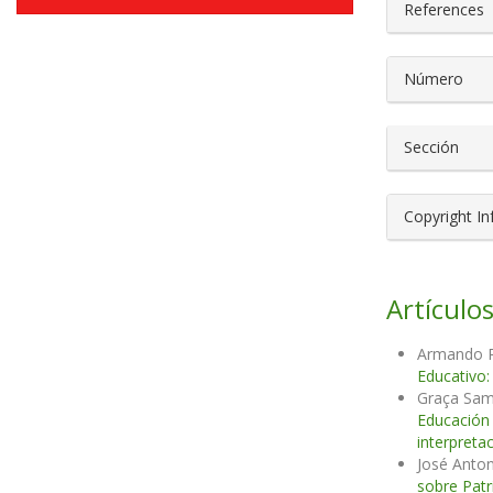
References
Número
Sección
Copyright I
Artículos
Armando R
Educativo:
Graça Samp
Educació
interpreta
José Anton
sobre Patr