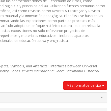
ticular las conmemoraciones del Centenario de Brasil, como
el siglo XIX y principios del XX. Utilizando fuentes primarias como
áficos, así como revistas como Revista A Illustração y Revista
 material y la innovación pedagógica. El análisis se basa en las
 enmarcando las exposiciones como parte de procesos más
artículo adopta un enfoque histórico-cultural, que entrelaza la
que estas exposiciones no sólo reforzaron proyectos de
repertorios y materiales educativos –incluidos aparatos
cionales de educación activa y progresista.
bjects, Symbols, and Artefacts : Interfaces between Universal
iality.
Cabás. Revista Internacional Sobre Patrimonio Histórico-
Más formatos de cita