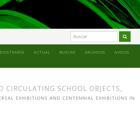
l mercado escolar entre los siglos XIX y XX
EGISTRARSE
ACTUAL
BUSCAR
ARCHIVOS
AVISOS
D CIRCULATING SCHOOL OBJECTS,
RSAL EXHIBITIONS AND CENTENNIAL EXHIBITIONS IN