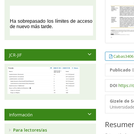
JCR-JIF
Cabas3406 
Publicado
0
DOI
https:/
Gizele de 
Universidad
Información
Resume
Para lectores/as