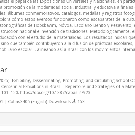
analiza el papel de las Exposiciones Universales y Nacionales, en par
a promoción de la modernidad social, industrial y educativa a finales d
ales, álbumes conmemorativos, catálogos, medallas y registros fotogr
xplora cómo estos eventos funcionaron como escaparates de la cultura
historiográficas de Hobsbawm, Nóvoa, Escolano Benito y Pesavento,
strucción nacional e invención de tradiciones. Metodológicamente, el 
 educación con el estudio de la materialidad. Los resultados indican 
sino que también contribuyeron a la difusión de prácticas escolares, 
obiliario escolar–, alineando así a Brasil con los movimientos interna
ar
2025). Exhibiting, Disseminating, Promoting, and Circulating School O
 Centennial Exhibitions in Brazil – Repertoire and Strategies of a Mater
), 101–120. https://doi.org/10.1387/cabas.27923
1 | Cabas3406 (English) Downloads
153
s.themes.bootstrap3.article.details##