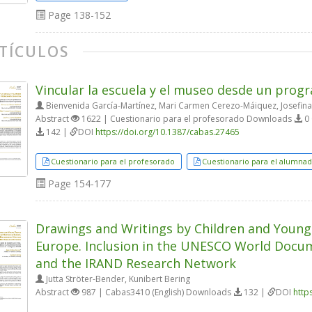
Page
138-152
TÍCULOS
Vincular la escuela y el museo desde un prog
Bienvenida García-Martínez, Mari Carmen Cerezo-Máiquez, Josefin
Abstract
1622 | Cuestionario para el profesorado Downloads
0 
142 |
DOI
https://doi.org/10.1387/cabas.27465
Cuestionario para el profesorado
Cuestionario para el alumna
Page
154-177
Drawings and Writings by Children and Young
Europe. Inclusion in the UNESCO World Docum
and the IRAND Research Network
Jutta Ströter-Bender, Kunibert Bering
Abstract
987 | Cabas3410 (English) Downloads
132 |
DOI
http