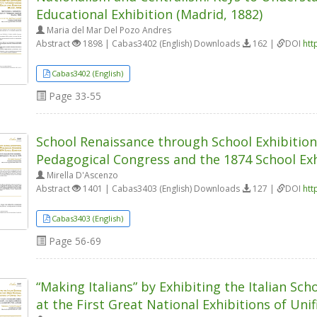
Educational Exhibition (Madrid, 1882)
Maria del Mar Del Pozo Andres
Abstract
1898 | Cabas3402 (English) Downloads
162 |
DOI
htt
Cabas3402 (English)
Page
33-55
School Renaissance through School Exhibitions
Pedagogical Congress and the 1874 School Exh
Mirella D'Ascenzo
Abstract
1401 | Cabas3403 (English) Downloads
127 |
DOI
htt
Cabas3403 (English)
Page
56-69
“Making Italians” by Exhibiting the Italian Sc
at the First Great National Exhibitions of Unifi