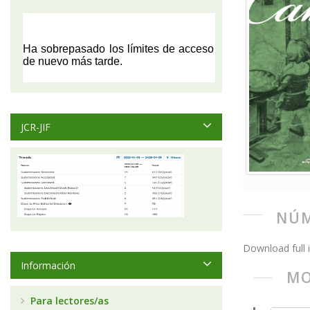
JCR-JIF
NÚM
Download full 
Información
MO
Para lectores/as