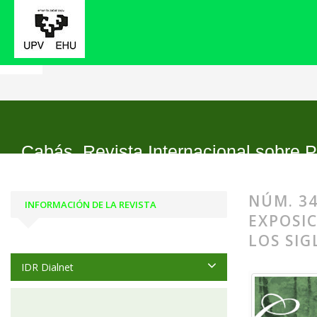
Inicio
Archivos
Núm. 34 (2025): Monográfico: La escuela en el esca
Cabás. Revista Internacional sobre P
NÚM. 34
INFORMACIÓN DE LA REVISTA
EXPOSI
LOS SIG
IDR Dialnet