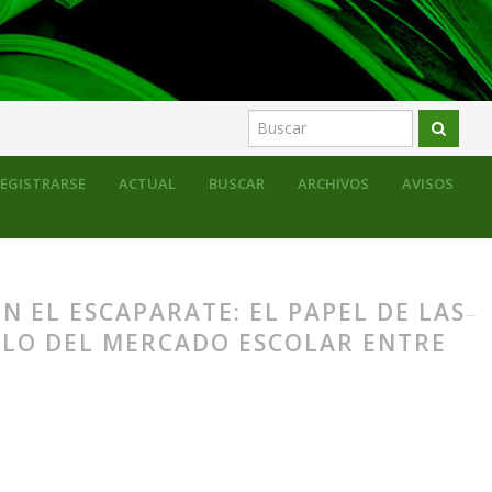
l mercado escolar entre los siglos XIX y XX
EGISTRARSE
ACTUAL
BUSCAR
ARCHIVOS
AVISOS
N EL ESCAPARATE: EL PAPEL DE LAS
LLO DEL MERCADO ESCOLAR ENTRE