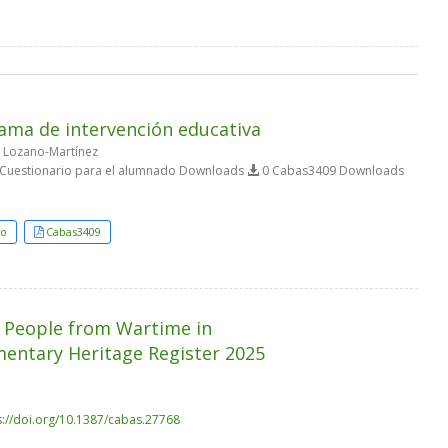
rama de intervención educativa
a Lozano-Martínez
Cuestionario para el alumnado Downloads
0 Cabas3409 Downloads
do
Cabas3409
 People from Wartime in
entary Heritage Register 2025
s://doi.org/10.1387/cabas.27768