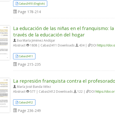
Cabas3410 (English)
Page
178-214
La educación de las niñas en el franquismo: la
través de la educación del hogar
Eva María Jiménez Andújar
Abstract
1808 | Cabas3411 Downloads
434 |
DOI
https://doi
Cabas3411
Page
215-235
La represión franquista contra el profesorad
María José Banda Vélez
Abstract
577 | Cabas3412 Downloads
122 |
DOI
https://doi.
Cabas3412
Page
236-249