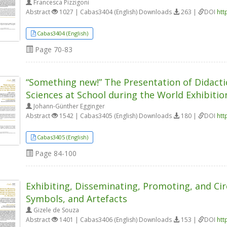
Francesca Pizzigoni
Abstract
1027 | Cabas3404 (English) Downloads
263 |
DOI
htt
Cabas3404 (English)
Page
70-83
“Something new!” The Presentation of Didacti
Sciences at School during the World Exhibitio
Johann-Günther Egginger
Abstract
1542 | Cabas3405 (English) Downloads
180 |
DOI
htt
Cabas3405 (English)
Page
84-100
Exhibiting, Disseminating, Promoting, and Cir
Symbols, and Artefacts
Gizele de Souza
Abstract
1401 | Cabas3406 (English) Downloads
153 |
DOI
htt