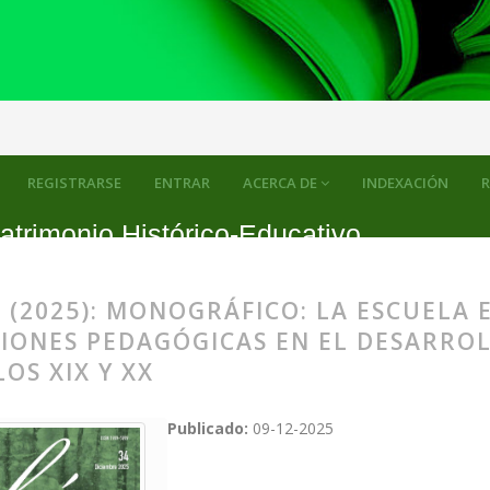
parate: el papel de las exposiciones pedagógicas en el desarrollo de
REGISTRARSE
ENTRAR
ACERCA DE
INDEXACIÓN
R
atrimonio Histórico-Educativo
 (2025): MONOGRÁFICO: LA ESCUELA E
CIONES PEDAGÓGICAS EN EL DESARRO
LOS XIX Y XX
Publicado:
09-12-2025