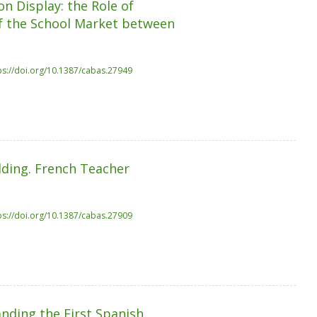
on Display: the Role of
of the School Market between
ps://doi.org/10.1387/cabas.27949
lding. French Teacher
ps://doi.org/10.1387/cabas.27909
nding the First Spanish