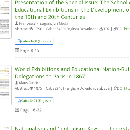
Presentation of the Special Issue: The School 
Educational Exhibitions in the Development 
the 19th and 20th Centuries
Francesca Pizzigoni, Juri Meda
Abstract
1790 | Cabas3400 (English) Downloads
197 |
DOI
htt
Cabas3400 (English)
Page
8-15
World Exhibitions and Educational Nation-Bui
Delegations to Paris in 1867
Klaus Dittrich
Abstract
1875 | Cabas3401 (English) Downloads
258 |
DOI
htt
Cabas3401 (English)
Page
16-32
Nationalism and Centralism: Keys to Understa