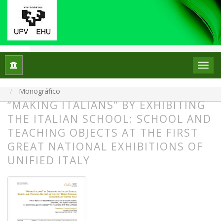
Inicio
Archivos
Núm. 34 (2025): Monográfico: La escuela en el escaparate: el p
Monográfico
“MAKING ITALIANS” BY EXHIBITING
THE ITALIAN SCHOOL: SCHOOL AND
TEACHING OBJECTS AT THE FIRST
GREAT NATIONAL EXHIBITIONS OF
UNIFIED ITALY
##plugins.themes.bootstrap3.article.
##plugins.themes.bootstrap3.article.