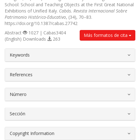
School: School and Teaching Objects at the First Great National
Exhibitions of Unified Italy.
Cabás. Revista Internacional Sobre
Patrimonio Histórico-Educativo
, (34), 70–83.
https://doi.org/10.1387/cabas.27742
Abstract
1027 | Cabas3404
Más formatos de cita
(English) Downloads
263
##plugins.themes.bootstrap3.article.d
Keywords
References
Número
Sección
Copyright Information