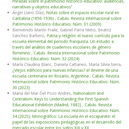
miradas sobre el patrimonio histórico-educativo: audiencias,
narrativas y objetos educativos”
Ángel Llano Díaz,
Notas sobre el espacio escolar rural en
Cantabria (1850-1936)
,
Cabás. Revista Internacional sobre
Patrimonio Histórico-Educativo: Núm. 01 (2009)
Bienvenido Martín Fraile, Gabriel Parra Nieto, Beatriz
Sánchez Barbero,
Patria y religión: el nuevo currículo para la
escuela elemental del periodo franquista. Un estudio a
través del análisis de cuadernos escolares de género
femenino
,
Cabás. Revista Internacional sobre Patrimonio
Histórico-Educativo: Núm. 32 (2024)
María Claudina Blanc, Daniela Cattaneo, María Silvia Serra,
¿Viejos edificios para nuevas infancias? el devenir de una
escuela centenaria en Rosario, Argentina
,
Cabás. Revista
Internacional sobre Patrimonio Histórico-Educativo: Núm.
30 (2023)
Maria del Mar Del Pozo Andres,
Nationalism and
Centralism: Keys to Understanding the First Spanish
Educational Exhibition (Madrid, 1882)
,
Cabás. Revista
Internacional sobre Patrimonio Histórico-Educativo: Núm.
34 (2025): Monográfico: La escuela en el escaparate: el
papel de las exposiciones pedagógicas en el desarrollo del
mercado escolar entre los siglos XIX y XX