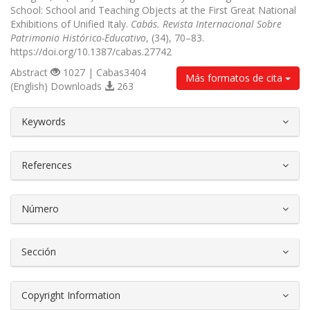
School: School and Teaching Objects at the First Great National
Exhibitions of Unified Italy.
Cabás. Revista Internacional Sobre
Patrimonio Histórico-Educativo
, (34), 70–83.
https://doi.org/10.1387/cabas.27742
Abstract
1027 | Cabas3404
Más formatos de cita
(English) Downloads
263
##plugins.themes.bootstrap3.article.d
Keywords
References
Número
Sección
Copyright Information