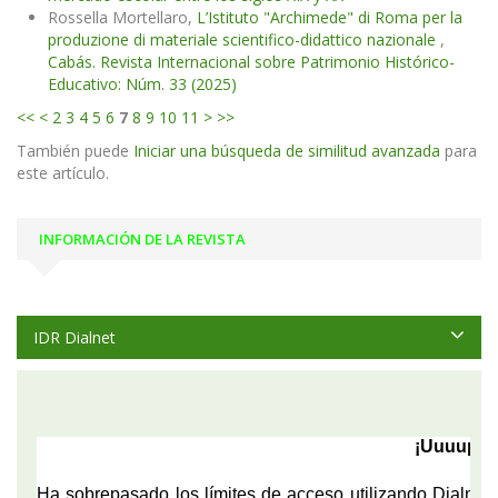
Rossella Mortellaro,
L’Istituto "Archimede" di Roma per la
produzione di materiale scientifico-didattico nazionale
,
Cabás. Revista Internacional sobre Patrimonio Histórico-
Educativo: Núm. 33 (2025)
<<
<
2
3
4
5
6
7
8
9
10
11
>
>>
También puede
Iniciar una búsqueda de similitud avanzada
para
este artículo.
INFORMACIÓN DE LA REVISTA
IDR Dialnet