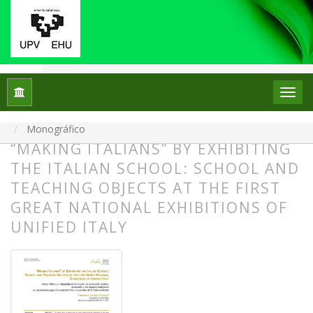
Inicio
Archivos
Núm. 34 (2025): Monográfico: La escuela en el escaparate: el p
Monográfico
“MAKING ITALIANS” BY EXHIBITING
THE ITALIAN SCHOOL: SCHOOL AND
TEACHING OBJECTS AT THE FIRST
GREAT NATIONAL EXHIBITIONS OF
UNIFIED ITALY
##plugins.themes.bootstrap3.article.
##plugins.themes.bootstrap3.article.