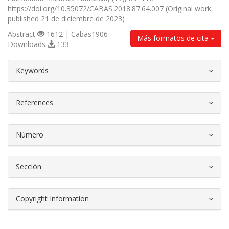
https://doi.org/10.35072/CABAS.2018.87.64.007 (Original work
published 21 de diciembre de 2023)
Abstract
1612 | Cabas1906
Más formatos de cita
Downloads
133
##plugins.themes.bootstrap3.article.d
Keywords
References
Número
Sección
Copyright Information