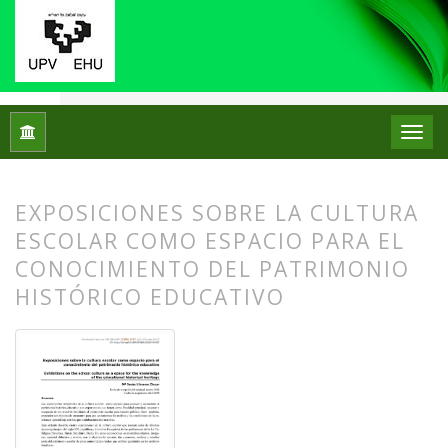
Inicio
Archivos
Núm. 19 (2018)
Experiencias
EXPOSICIONES SOBRE LA CULTURA
ESCOLAR COMO ESPACIO PARA EL
CONOCIMIENTO DEL PATRIMONIO
HISTÓRICO EDUCATIVO
##plugins.themes.bootstrap3.article.
##plugins.themes.bootstrap3.article.