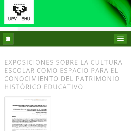
Inicio
Archivos
Núm. 19 (2018)
Experiencias
EXPOSICIONES SOBRE LA CULTURA
ESCOLAR COMO ESPACIO PARA EL
CONOCIMIENTO DEL PATRIMONIO
HISTÓRICO EDUCATIVO
##plugins.themes.bootstrap3.article.
##plugins.themes.bootstrap3.article.