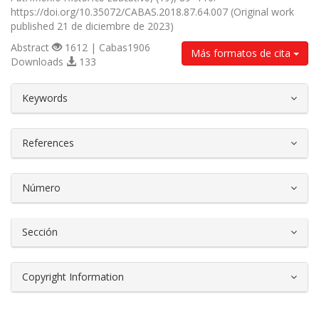
https://doi.org/10.35072/CABAS.2018.87.64.007 (Original work
published 21 de diciembre de 2023)
Abstract
1612 | Cabas1906
Más formatos de cita
Downloads
133
##plugins.themes.bootstrap3.article.d
Keywords
References
Número
Sección
Copyright Information