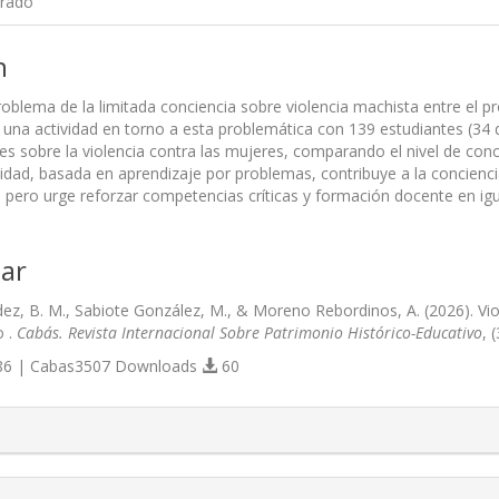
Prado
n
roblema de la limitada conciencia sobre violencia machista entre el p
una actividad en torno a esta problemática con 139 estudiantes (34 de
es sobre la violencia contra las mujeres, comparando el nivel de conc
vidad, basada en aprendizaje por problemas, contribuye a la concien
 pero urge reforzar competencias críticas y formación docente en ig
ar
ez, B. M., Sabiote González, M., & Moreno Rebordinos, A. (2026). Vio
o .
Cabás. Revista Internacional Sobre Patrimonio Histórico-Educativo
, 
6 | Cabas3507 Downloads
60
s.themes.bootstrap3.article.details##