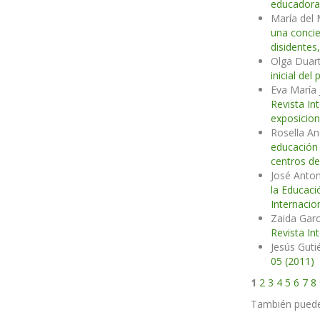
educador
María del 
una conci
disidentes
Olga Duart
inicial de
Eva María
Revista In
exposicion
Rosella An
educación
centros de
José Anton
la Educaci
Internacio
Zaida Garc
Revista In
Jesús Guti
05 (2011)
1
2
3
4
5
6
7
8
También pued