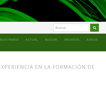
cias desde educación histórica y museos
EGISTRARSE
ACTUAL
BUSCAR
ARCHIVOS
AVISOS
EXPERIENCIA EN LA FORMACIÓN DE