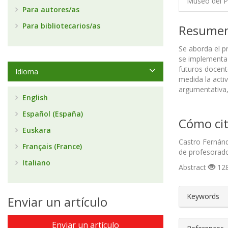
Museo del 
Para autores/as
Para bibliotecarios/as
Resume
Se aborda el p
se implementa 
futuros docent
Idioma
medida la acti
argumentativa,
English
Español (España)
Cómo cit
Euskara
Castro Fernánd
Français (France)
de profesorad
Italiano
Abstract
128
##plugin
Keywords
Enviar un artículo
Enviar un artículo