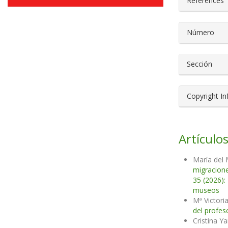
References
Número
Sección
Copyright I
Artículos
María del 
migracione
35 (2026):
museos
Mª Victori
del profes
Cristina Y