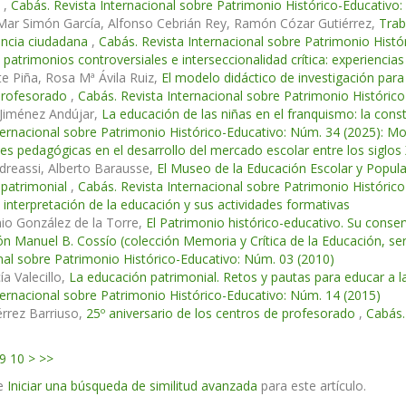
a
,
Cabás. Revista Internacional sobre Patrimonio Histórico-Educativo
Mar Simón García, Alfonso Cebrián Rey, Ramón Cózar Gutiérrez,
Trab
encia ciudadana
,
Cabás. Revista Internacional sobre Patrimonio Histó
, patrimonios controversiales e interseccionalidad crítica: experienci
e Piña, Rosa Mª Ávila Ruiz,
El modelo didáctico de investigación para
l profesorado
,
Cabás. Revista Internacional sobre Patrimonio Históric
 Jiménez Andújar,
La educación de las niñas en el franquismo: la cons
ternacional sobre Patrimonio Histórico-Educativo: Núm. 34 (2025): Mon
es pedagógicas en el desarrollo del mercado escolar entre los siglos 
dreassi, Alberto Barausse,
El Museo de la Educación Escolar y Popular y
 patrimonial
,
Cabás. Revista Internacional sobre Patrimonio Históri
 interpretación de la educación y sus actividades formativas
io González de la Torre,
El Patrimonio histórico-educativo. Su conse
ón Manuel B. Cossío (colección Memoria y Crítica de la Educación, ser
nal sobre Patrimonio Histórico-Educativo: Núm. 03 (2010)
ía Valecillo,
La educación patrimonial. Retos y pautas para educar a 
ternacional sobre Patrimonio Histórico-Educativo: Núm. 14 (2015)
érrez Barriuso,
25º aniversario de los centros de profesorado
,
Cabás.
9
10
>
>>
e
Iniciar una búsqueda de similitud avanzada
para este artículo.