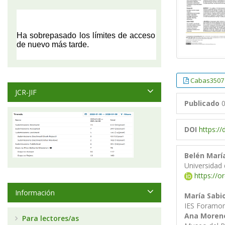
Cabas3507
JCR-JIF
Publicado
0
DOI
https:/
Belén Marí
Universidad
https://o
Información
María Sabi
IES Foramon
Ana Moren
Para lectores/as