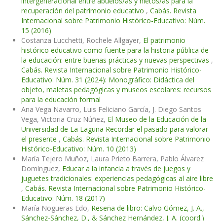
intergeneracional entre abuelos/as y nietos/as para la
recuperación del patrimonio educativo
,
Cabás. Revista
Internacional sobre Patrimonio Histórico-Educativo: Núm.
15 (2016)
Costanza Lucchetti, Rochele Allgayer,
El patrimonio
histórico educativo como fuente para la historia pública de
la educación: entre buenas prácticas y nuevas perspectivas
,
Cabás. Revista Internacional sobre Patrimonio Histórico-
Educativo: Núm. 31 (2024): Monográfico: Didáctica del
objeto, maletas pedagógicas y museos escolares: recursos
para la educación formal
Ana Vega Navarro, Luis Feliciano García, J. Diego Santos
Vega, Victoria Cruz Núñez,
El Museo de la Educación de la
Universidad de La Laguna Recordar el pasado para valorar
el presente
,
Cabás. Revista Internacional sobre Patrimonio
Histórico-Educativo: Núm. 10 (2013)
María Tejero Muñoz, Laura Prieto Barrera, Pablo Álvarez
Domínguez,
Educar a la infancia a través de juegos y
juguetes tradicionales: experiencias pedagógicas al aire libre
,
Cabás. Revista Internacional sobre Patrimonio Histórico-
Educativo: Núm. 18 (2017)
María Nogueras Edo,
Reseña de libro: Calvo Gómez, J. A.,
Sánchez-Sánchez, D., & Sánchez Hernández, J. A. (coord.)