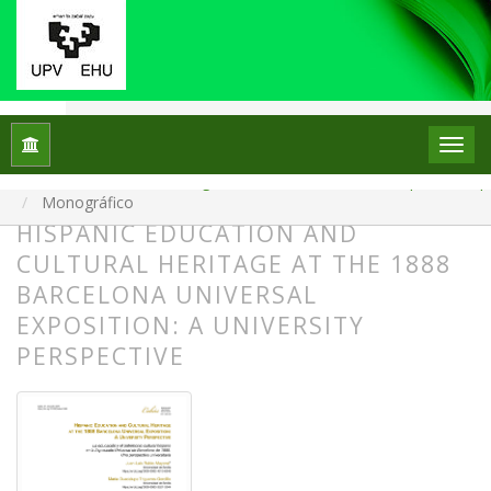
Inicio
Archivos
Núm. 34 (2025): Monográfico: La escuela en el escaparate: el p
Monográfico
HISPANIC EDUCATION AND
CULTURAL HERITAGE AT THE 1888
BARCELONA UNIVERSAL
EXPOSITION: A UNIVERSITY
PERSPECTIVE
##plugins.themes.bootstrap3.article.
##plugins.themes.bootstrap3.article.