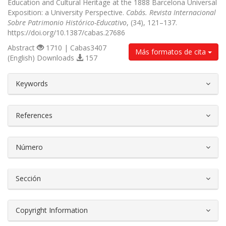
Education and Cultural Heritage at the 1888 Barcelona Universal
Exposition: a University Perspective.
Cabás. Revista Internacional
Sobre Patrimonio Histórico-Educativo
, (34), 121–137.
https://doi.org/10.1387/cabas.27686
Abstract
1710 | Cabas3407
Más formatos de cita
(English) Downloads
157
##plugins.themes.bootstrap3.article.d
Keywords
References
Número
Sección
Copyright Information