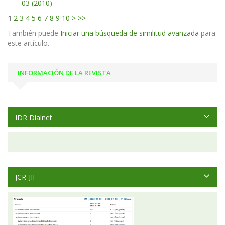
03 (2010)
1
2
3
4
5
6
7
8
9
10
>
>>
También puede
Iniciar una búsqueda de similitud avanzada
para
este artículo.
INFORMACIÓN DE LA REVISTA
IDR Dialnet
JCR-JIF