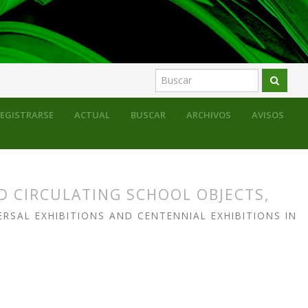
l mercado escolar entre los siglos XIX y XX
EGISTRARSE
ACTUAL
BUSCAR
ARCHIVOS
AVISOS
D CIRCULATING SCHOOL OBJECTS,
RSAL EXHIBITIONS AND CENTENNIAL EXHIBITIONS IN