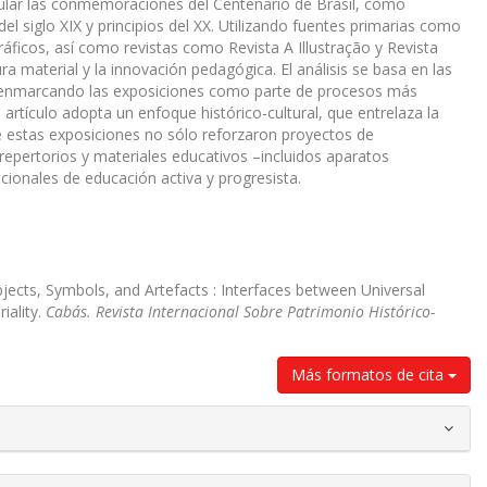
ticular las conmemoraciones del Centenario de Brasil, como
el siglo XIX y principios del XX. Utilizando fuentes primarias como
áficos, así como revistas como Revista A Illustração y Revista
 material y la innovación pedagógica. El análisis se basa en las
 enmarcando las exposiciones como parte de procesos más
artículo adopta un enfoque histórico-cultural, que entrelaza la
que estas exposiciones no sólo reforzaron proyectos de
repertorios y materiales educativos –incluidos aparatos
cionales de educación activa y progresista.
bjects, Symbols, and Artefacts : Interfaces between Universal
iality.
Cabás. Revista Internacional Sobre Patrimonio Histórico-
Más formatos de cita