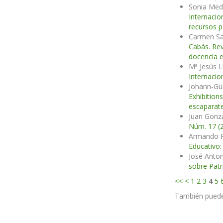
Sonia Medi
Internacio
recursos p
Carmen Sa
Cabás. Rev
docencia e
Mª Jesús L
Internacio
Johann-Gü
Exhibition
escaparate
Juan Gonzá
Núm. 17 (
Armando R
Educativo:
José Anton
sobre Patr
<<
<
1
2
3
4
5
También pued