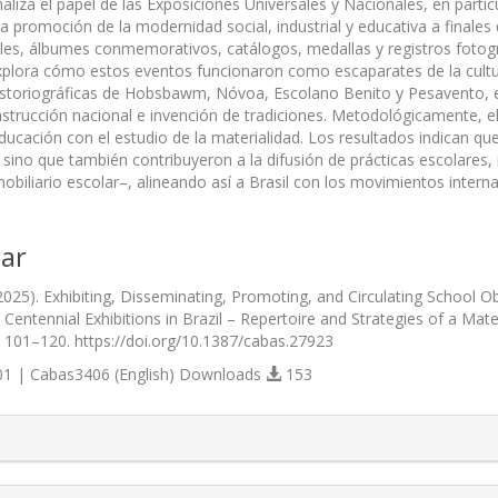
analiza el papel de las Exposiciones Universales y Nacionales, en par
a promoción de la modernidad social, industrial y educativa a finales d
ales, álbumes conmemorativos, catálogos, medallas y registros fotogr
xplora cómo estos eventos funcionaron como escaparates de la cultura
historiográficas de Hobsbawm, Nóvoa, Escolano Benito y Pesavento,
strucción nacional e invención de tradiciones. Metodológicamente, el 
 educación con el estudio de la materialidad. Los resultados indican 
sino que también contribuyeron a la difusión de prácticas escolares, 
obiliario escolar–, alineando así a Brasil con los movimientos interna
ar
2025). Exhibiting, Disseminating, Promoting, and Circulating School O
 Centennial Exhibitions in Brazil – Repertoire and Strategies of a Mater
), 101–120. https://doi.org/10.1387/cabas.27923
1 | Cabas3406 (English) Downloads
153
s.themes.bootstrap3.article.details##