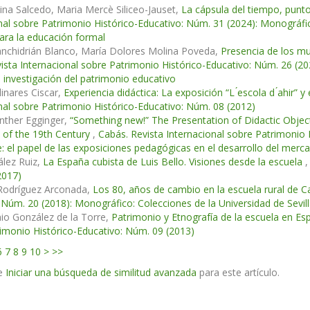
na Salcedo, Maria Mercè Siliceo-Jauset,
La cápsula del tiempo, punt
nal sobre Patrimonio Histórico-Educativo: Núm. 31 (2024): Monográfi
ara la educación formal
nchidrián Blanco, María Dolores Molina Poveda,
Presencia de los m
ista Internacional sobre Patrimonio Histórico-Educativo: Núm. 26 (2
 investigación del patrimonio educativo
linares Ciscar,
Experiencia didáctica: La exposición “L ́escola d ́ahir”
nal sobre Patrimonio Histórico-Educativo: Núm. 08 (2012)
nther Egginger,
“Something new!” The Presentation of Didactic Object
s of the 19th Century
,
Cabás. Revista Internacional sobre Patrimonio 
: el papel de las exposiciones pedagógicas en el desarrollo del mercad
lez Ruiz,
La España cubista de Luis Bello. Visiones desde la escuela
2017)
odríguez Arconada,
Los 80, años de cambio en la escuela rural de C
 Núm. 20 (2018): Monográfico: Colecciones de la Universidad de Sevil
io González de la Torre,
Patrimonio y Etnografía de la escuela en Es
imonio Histórico-Educativo: Núm. 09 (2013)
6
7
8
9
10
>
>>
e
Iniciar una búsqueda de similitud avanzada
para este artículo.