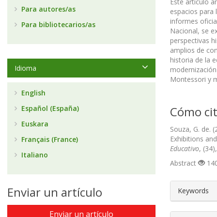
Este artículo 
Para autores/as
espacios para l
informes ofici
Para bibliotecarios/as
Nacional, se e
perspectivas 
amplios de con
historia de la
Idioma
modernización 
Montessori y m
English
Español (España)
Cómo cit
Euskara
Souza, G. de. (
Exhibitions and
Français (France)
Educativo
, (34
Italiano
Abstract
140
##plugin
Enviar un artículo
Keywords
Enviar un artículo