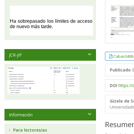
JCR-JIF
Cabas3406 
Publicado
0
DOI
https:/
Gizele de 
Universidad
Información
Resume
Para lectores/as