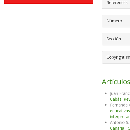
References
Número
Sección
Copyright I
Artículos
Juan Fran
Cabás. Rev
Fernanda 
educativa
interpreta
Antonio S
Canaria
,
C