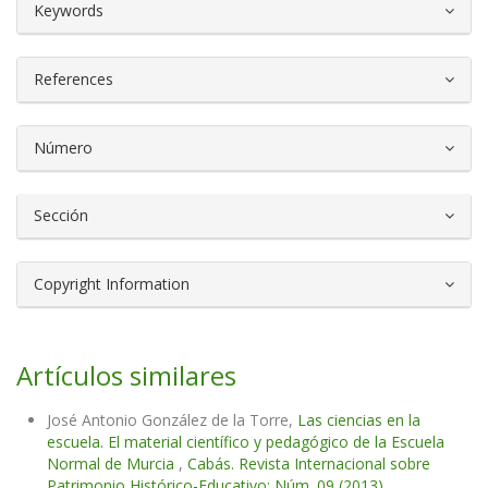
##plugins.themes.bootstrap3.article.d
Keywords
References
Número
Sección
Copyright Information
Artículos similares
José Antonio González de la Torre,
Las ciencias en la
escuela. El material científico y pedagógico de la Escuela
Normal de Murcia
,
Cabás. Revista Internacional sobre
Patrimonio Histórico-Educativo: Núm. 09 (2013)