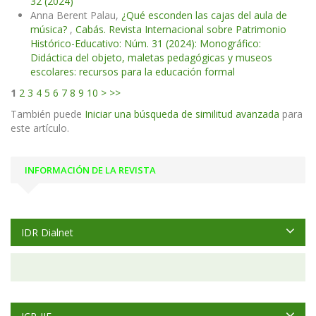
32 (2024)
Anna Berent Palau,
¿Qué esconden las cajas del aula de
música?
,
Cabás. Revista Internacional sobre Patrimonio
Histórico-Educativo: Núm. 31 (2024): Monográfico:
Didáctica del objeto, maletas pedagógicas y museos
escolares: recursos para la educación formal
1
2
3
4
5
6
7
8
9
10
>
>>
También puede
Iniciar una búsqueda de similitud avanzada
para
este artículo.
INFORMACIÓN DE LA REVISTA
IDR Dialnet