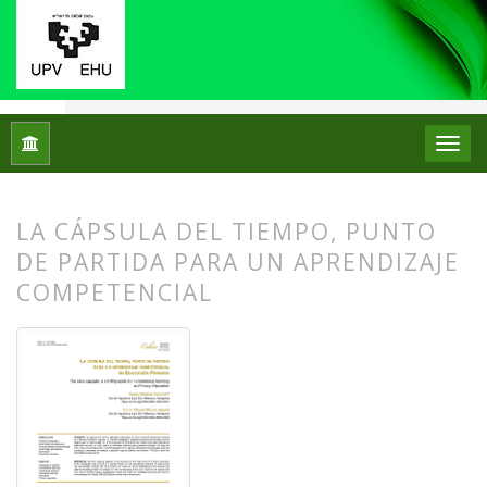
Inicio
Archivos
Núm. 31 (2024): Monográfico: Didáctica del 
LA CÁPSULA DEL TIEMPO, PUNTO
DE PARTIDA PARA UN APRENDIZAJE
COMPETENCIAL
##plugins.themes.bootstrap3.article.
##plugins.themes.bootstrap3.article.