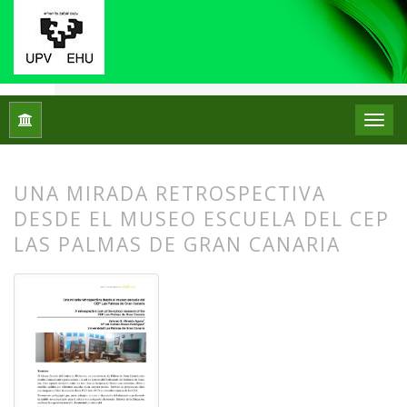
Inicio
Archivos
Núm. 10 (2013)
Centros de Patrimonio Hi
UNA MIRADA RETROSPECTIVA
DESDE EL MUSEO ESCUELA DEL CEP
LAS PALMAS DE GRAN CANARIA
##plugins.themes.bootstrap3.article.
##plugins.themes.bootstrap3.article.