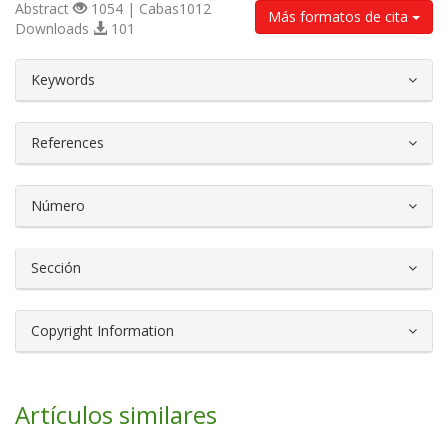
Abstract
1054 | Cabas1012
Más formatos de cita
Downloads
101
##plugins.themes.bootstrap3.article.d
Keywords
References
Número
Sección
Copyright Information
Artículos similares