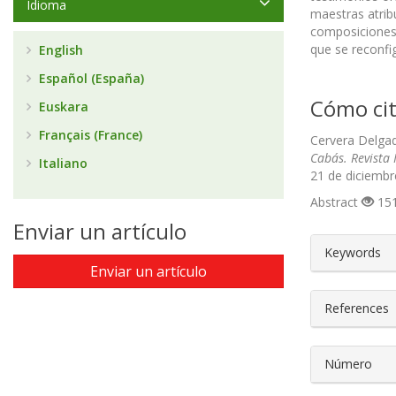
Idioma
maestras atrib
composiciones 
que se reconfig
English
Español (España)
Cómo cit
Euskara
Français (France)
Cervera Delgad
Cabás. Revista 
Italiano
21 de diciembr
Abstract
151
Enviar un artículo
##plugin
Keywords
Enviar un artículo
References
Número