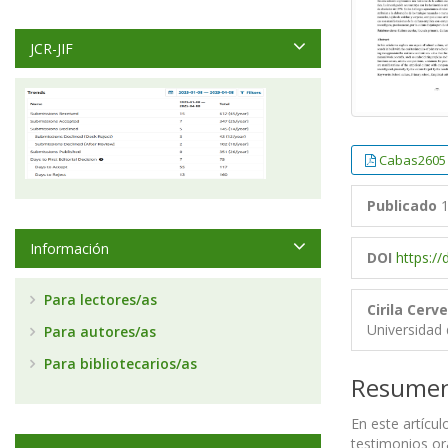
JCR-JIF
Cabas2605
Publicado
1
Información
DOI
https:/
Para lectores/as
Cirila Cerv
Universidad
Para autores/as
Para bibliotecarios/as
Resume
En este artícul
testimonios or