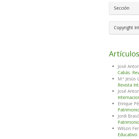
Sección
Copyright I
Artículos
José Anton
Cabás. Rev
M.ª Jesús 
Revista In
José Anton
Internacio
Enrique Pé
Patrimonio
Jordi Bras
Patrimonio
Wilson Fer
Educativo: