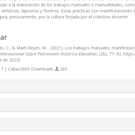
uían a la elaboración de los trabajos manuales o manualidades, como 
artísticas, lapiceros y floreros. Estas prácticas son manifestaciones
ura, precisamente, por la cultura forjada por el colectivo docente.
ar
o, C., & Martí Reyes, M. . (2021). Los trabajos manuales: manifestaci
Internacional Sobre Patrimonio Histórico-Educativo
, (26), 77–92. http
e de 2023)
7 | Cabas2605 Downloads
265
s.themes.bootstrap3.article.details##