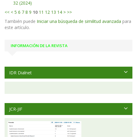
32 (2024)
<<
<
5
6
7
8
9
10
11
12
13
14
>
>>
También puede
Iniciar una búsqueda de similitud avanzada
para
este artículo.
INFORMACIÓN DE LA REVISTA
IDR Dialnet
JCR-JIF