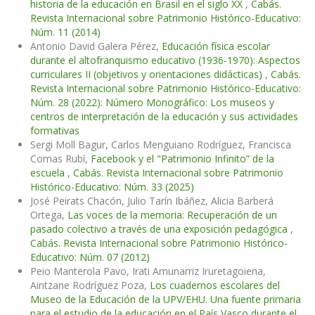
historia de la educación en Brasil en el siglo XX
,
Cabás.
Revista Internacional sobre Patrimonio Histórico-Educativo:
Núm. 11 (2014)
Antonio David Galera Pérez,
Educación física escolar
durante el altofranquismo educativo (1936-1970): Aspectos
curriculares II (objetivos y orientaciones didácticas)
,
Cabás.
Revista Internacional sobre Patrimonio Histórico-Educativo:
Núm. 28 (2022): Número Monográfico: Los museos y
centros de interpretación de la educación y sus actividades
formativas
Sergi Moll Bagur, Carlos Menguiano Rodríguez, Francisca
Comas Rubí,
Facebook y el "Patrimonio Infinito” de la
escuela
,
Cabás. Revista Internacional sobre Patrimonio
Histórico-Educativo: Núm. 33 (2025)
José Peirats Chacón, Julio Tarín Ibáñez, Alicia Barberá
Ortega,
Las voces de la memoria: Recuperación de un
pasado colectivo a través de una exposición pedagógica
,
Cabás. Revista Internacional sobre Patrimonio Histórico-
Educativo: Núm. 07 (2012)
Peio Manterola Pavo, Irati Amunarriz Iruretagoiena,
Aintzane Rodríguez Poza,
Los cuadernos escolares del
Museo de la Educación de la UPV/EHU. Una fuente primaria
para el estudio de la educación en el País Vasco durante el