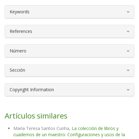
##plugins.themes.bootstrap3.article.d
Keywords
References
Número
Sección
Copyright Information
Artículos similares
María Teresa Santos Cunha,
La colección de libros y
cuadernos de un maestro: Configuraciones y usos de la