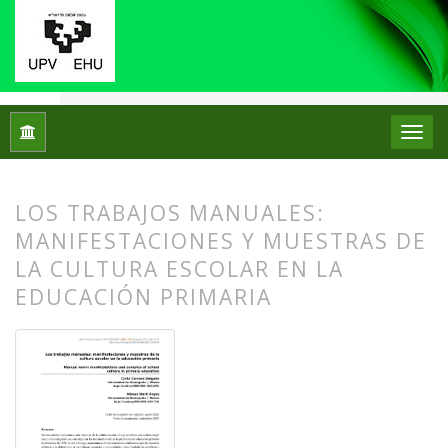
Inicio
Archivos
Núm. 26 (2021): Monográfico IX Jornadas de 
LOS TRABAJOS MANUALES:
MANIFESTACIONES Y MUESTRAS DE
LA CULTURA ESCOLAR EN LA
EDUCACIÓN PRIMARIA
##plugins.themes.bootstrap3.article.
##plugins.themes.bootstrap3.article.