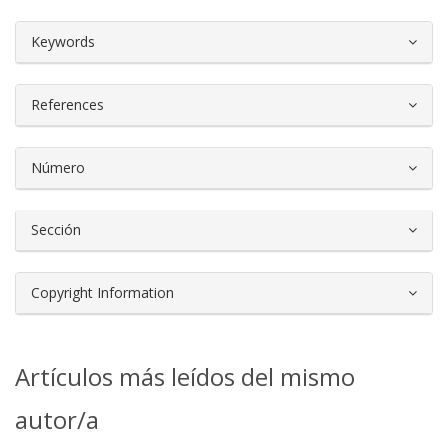
##plugins.themes.bootstrap3.article.d
Keywords
References
Número
Sección
Copyright Information
Artículos más leídos del mismo
autor/a