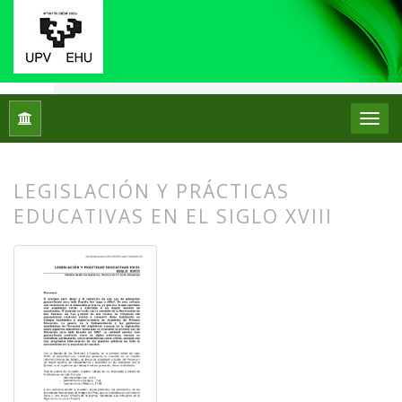
Inicio
Archivos
Núm. 04 (2010)
Artículos
LEGISLACIÓN Y PRÁCTICAS
EDUCATIVAS EN EL SIGLO XVIII
##plugins.themes.bootstrap3.article.
##plugins.themes.bootstrap3.article.