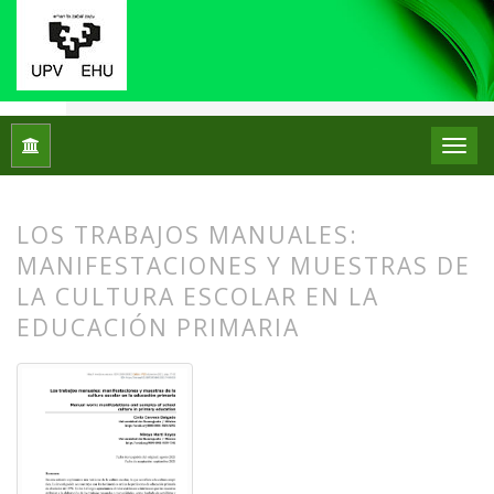
Inicio
Archivos
Núm. 26 (2021): Monográfico IX Jornadas de 
LOS TRABAJOS MANUALES:
MANIFESTACIONES Y MUESTRAS DE
LA CULTURA ESCOLAR EN LA
EDUCACIÓN PRIMARIA
##plugins.themes.bootstrap3.article.
##plugins.themes.bootstrap3.article.