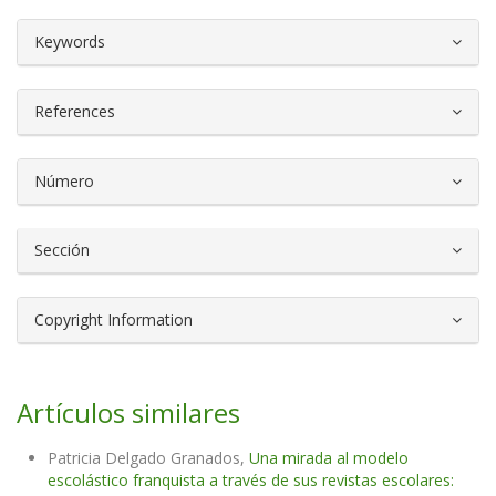
##plugins.themes.bootstrap3.article.d
Keywords
References
Número
Sección
Copyright Information
Artículos similares
Patricia Delgado Granados,
Una mirada al modelo
escolástico franquista a través de sus revistas escolares: