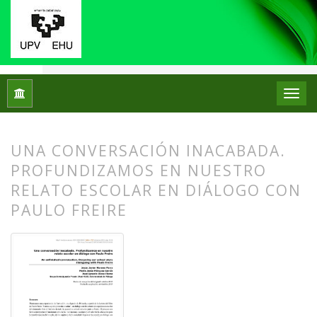
Inicio
Archivos
Núm. 22 (2019): Monográfico: Historias de v
UNA CONVERSACIÓN INACABADA.
PROFUNDIZAMOS EN NUESTRO
RELATO ESCOLAR EN DIÁLOGO CON
PAULO FREIRE
##plugins.themes.bootstrap3.article.
##plugins.themes.bootstrap3.article.