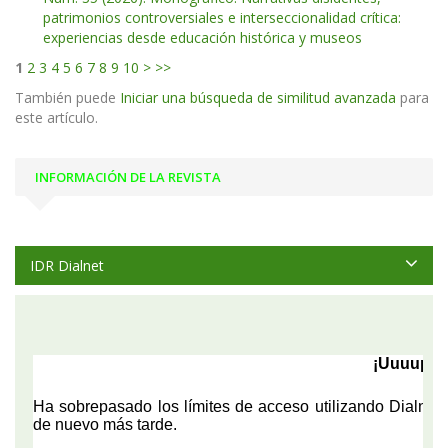
patrimonios controversiales e interseccionalidad crítica:
experiencias desde educación histórica y museos
1
2
3
4
5
6
7
8
9
10
>
>>
También puede
Iniciar una búsqueda de similitud avanzada
para
este artículo.
INFORMACIÓN DE LA REVISTA
IDR Dialnet