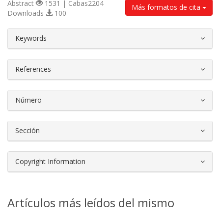
Abstract
1531 | Cabas2204
Más formatos de cita
Downloads
100
##plugins.themes.bootstrap3.article.d
Keywords
References
Número
Sección
Copyright Information
Artículos más leídos del mismo