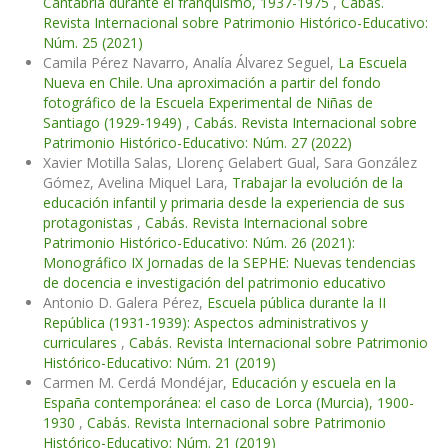
Cantabria durante el franquismo, 1937-1975
,
Cabás.
Revista Internacional sobre Patrimonio Histórico-Educativo:
Núm. 25 (2021)
Camila Pérez Navarro, Analía Álvarez Seguel,
La Escuela
Nueva en Chile. Una aproximación a partir del fondo
fotográfico de la Escuela Experimental de Niñas de
Santiago (1929-1949)
,
Cabás. Revista Internacional sobre
Patrimonio Histórico-Educativo: Núm. 27 (2022)
Xavier Motilla Salas, Llorenç Gelabert Gual, Sara González
Gómez, Avelina Miquel Lara,
Trabajar la evolución de la
educación infantil y primaria desde la experiencia de sus
protagonistas
,
Cabás. Revista Internacional sobre
Patrimonio Histórico-Educativo: Núm. 26 (2021):
Monográfico IX Jornadas de la SEPHE: Nuevas tendencias
de docencia e investigación del patrimonio educativo
Antonio D. Galera Pérez,
Escuela pública durante la II
República (1931-1939): Aspectos administrativos y
curriculares
,
Cabás. Revista Internacional sobre Patrimonio
Histórico-Educativo: Núm. 21 (2019)
Carmen M. Cerdá Mondéjar,
Educación y escuela en la
España contemporánea: el caso de Lorca (Murcia), 1900-
1930
,
Cabás. Revista Internacional sobre Patrimonio
Histórico-Educativo: Núm. 21 (2019)