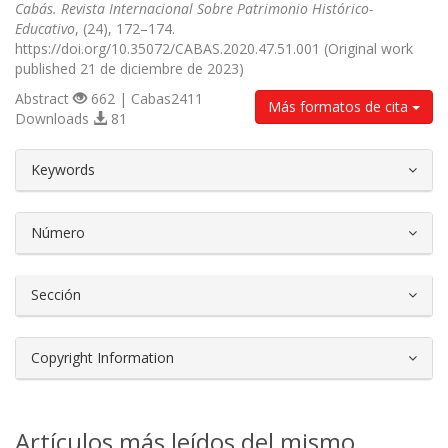
Cabás. Revista Internacional Sobre Patrimonio Histórico-
Educativo
, (24), 172–174.
https://doi.org/10.35072/CABAS.2020.47.51.001 (Original work
published 21 de diciembre de 2023)
Abstract
662 | Cabas2411
Más formatos de cita
Downloads
81
##plugins.themes.bootstrap3.article.d
Keywords
Número
Sección
Copyright Information
Artículos más leídos del mismo