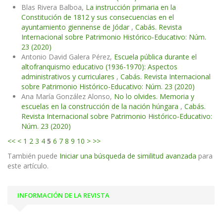
Blas Rivera Balboa,
La instrucción primaria en la
Constitución de 1812 y sus consecuencias en el
ayuntamiento giennense de Jódar
,
Cabás. Revista
Internacional sobre Patrimonio Histórico-Educativo: Núm.
23 (2020)
Antonio David Galera Pérez,
Escuela pública durante el
altofranquismo educativo (1936-1970): Aspectos
administrativos y curriculares
,
Cabás. Revista Internacional
sobre Patrimonio Histórico-Educativo: Núm. 23 (2020)
Ana María González Alonso,
No lo olvides. Memoria y
escuelas en la construcción de la nación húngara
,
Cabás.
Revista Internacional sobre Patrimonio Histórico-Educativo:
Núm. 23 (2020)
<<
<
1
2
3
4
5
6
7
8
9
10
>
>>
También puede
Iniciar una búsqueda de similitud avanzada
para
este artículo.
INFORMACIÓN DE LA REVISTA