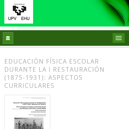
Inicio
Archivos
Núm. 24 (2020)
Artículos
EDUCACIÓN FÍSICA ESCOLAR
DURANTE LA I RESTAURACIÓN
(1875-1931): ASPECTOS
CURRICULARES
##plugins.themes.bootstrap3.article.
##plugins.themes.bootstrap3.article.