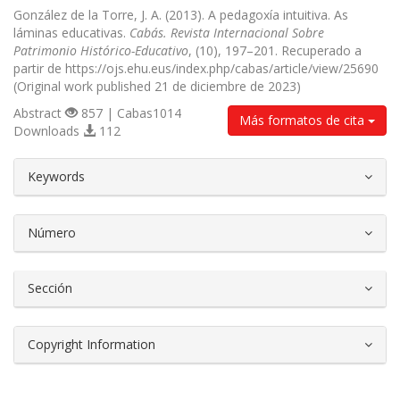
González de la Torre, J. A. (2013). A pedagoxía intuitiva. As
láminas educativas.
Cabás. Revista Internacional Sobre
Patrimonio Histórico-Educativo
, (10), 197–201. Recuperado a
partir de https://ojs.ehu.eus/index.php/cabas/article/view/25690
(Original work published 21 de diciembre de 2023)
Abstract
857 | Cabas1014
Más formatos de cita
Downloads
112
##plugins.themes.bootstrap3.article.d
Keywords
Número
Sección
Copyright Information