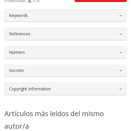
Downloads
578
##plugins.themes.bootstrap3.article.d
Keywords
References
Número
Sección
Copyright Information
Artículos más leídos del mismo
autor/a