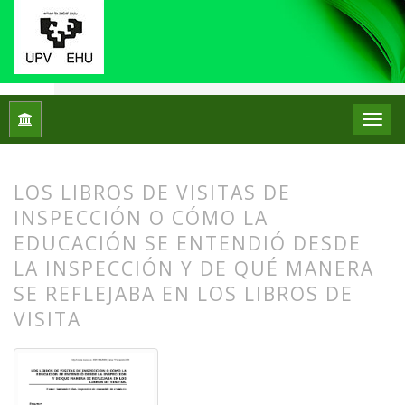
Inicio
Archivos
Núm. 02 (2009)
Artículos
LOS LIBROS DE VISITAS DE
INSPECCIÓN O CÓMO LA
EDUCACIÓN SE ENTENDIÓ DESDE
LA INSPECCIÓN Y DE QUÉ MANERA
SE REFLEJABA EN LOS LIBROS DE
VISITA
##plugins.themes.bootstrap3.article.
##plugins.themes.bootstrap3.article.