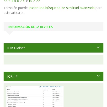
<<
<
4
5
6
7
8
9
10
>
>>
También puede
Iniciar una búsqueda de similitud avanzada
para
este artículo.
INFORMACIÓN DE LA REVISTA
IDR Dialnet
JCR-JIF