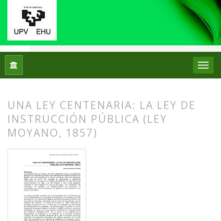
Inicio
Archivos
Núm. 01 (2009)
Artículos
UNA LEY CENTENARIA: LA LEY DE
INSTRUCCIÓN PÚBLICA (LEY
MOYANO, 1857)
##plugins.themes.bootstrap3.article.
##plugins.themes.bootstrap3.article.