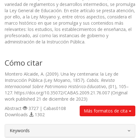
variedad de reglamentos y desarrollos intermedios, se promulga
la Ley General de Educación. En este artículo se presta atención,
por ello, a la Ley Moyano y, entre otros aspectos, considera el
marco histórico en que se promulga y sus contenidos más
relevantes: los estudios, los establecimientos de enseñanza, el
profesorado, así como las instancias de gobierno y
administración de la Instrucción Pública.
Cómo citar
Montero Alcaide, A. (2009). Una ley centenaria: la Ley de
Instrucción Pública (Ley Moyano, 1857).
Cabás. Revista
Internacional Sobre Patrimonio Histórico-Educativo
, (01), 105–
127. https://doi.org/10.35072/CABAS.2009.21.76.007 (Original
work published 21 de diciembre de 2023)
Abstract
3727 | Cabas0108
Más formatos de cita
Downloads
1302
##plugins.themes.bootstrap3.article.d
Keywords