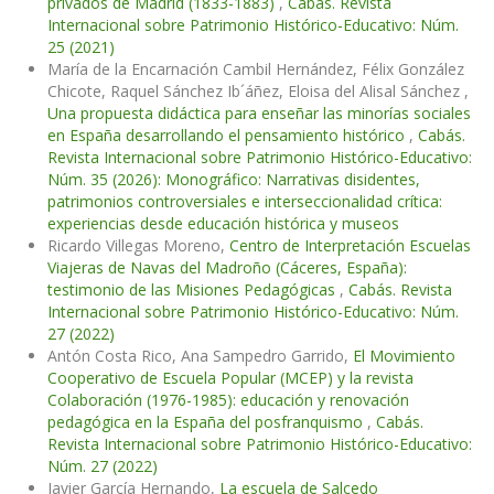
privados de Madrid (1833-1883)
,
Cabás. Revista
Internacional sobre Patrimonio Histórico-Educativo: Núm.
25 (2021)
María de la Encarnación Cambil Hernández, Félix González
Chicote, Raquel Sánchez Ib´áñez, Eloisa del Alisal Sánchez ,
Una propuesta didáctica para enseñar las minorías sociales
en España desarrollando el pensamiento histórico
,
Cabás.
Revista Internacional sobre Patrimonio Histórico-Educativo:
Núm. 35 (2026): Monográfico: Narrativas disidentes,
patrimonios controversiales e interseccionalidad crítica:
experiencias desde educación histórica y museos
Ricardo Villegas Moreno,
Centro de Interpretación Escuelas
Viajeras de Navas del Madroño (Cáceres, España):
testimonio de las Misiones Pedagógicas
,
Cabás. Revista
Internacional sobre Patrimonio Histórico-Educativo: Núm.
27 (2022)
Antón Costa Rico, Ana Sampedro Garrido,
El Movimiento
Cooperativo de Escuela Popular (MCEP) y la revista
Colaboración (1976-1985): educación y renovación
pedagógica en la España del posfranquismo
,
Cabás.
Revista Internacional sobre Patrimonio Histórico-Educativo:
Núm. 27 (2022)
Javier García Hernando,
La escuela de Salcedo