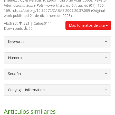
Jiménez , C., & Pereda, R. (2009). Libro de Vida.
Cabás. Revista
Internacional Sobre Patrimonio Histórico-Educativo
, (01), 166–
169. https://doi.org/10.35072/CABAS.2009.20.37.009 (Original
work published 21 de diciembre de 2023)
Abstract
321 | Cabas0111
Más formatos de cita
Downloads
65
##plugins.themes.bootstrap3.article.d
Keywords
Número
Sección
Copyright Information
Artículos similares