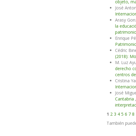
objeto, ma
José Anton
Internacio
Arasy Gon
la educac
patrimonio
Enrique Pé
Patrimonio
Cédric Bin
(2018): Mo
M. Luz Ay
derecho c
centros de
Cristina Y
Internacio
José Migu
Cantabria
interpreta
1
2
3
4
5
6
7
8
También pued