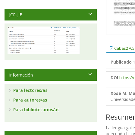
JCR-JIF
Cabas2705
Publicado
1
Información
DOI
https:/
Para lectores/as
Xosé M. Ma
Universidad
Para autores/as
Para bibliotecarios/as
Resume
La lengua galle
adecuado bilin