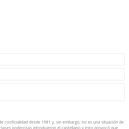
n de cooficialidad desde 1981 y, sin embargo, no es una situación de
 clases poderosas introdujeron el castellano y esto provocó que