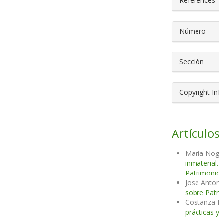
References
Número
Sección
Copyright I
Artículos
María Nog
inmaterial
Patrimonio
José Anton
sobre Patr
Costanza L
prácticas 