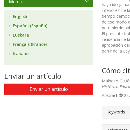
Idioma
haya ido ganan
inferiores’ de 
tiempo democrá
English
de ese modo qu
Español (España)
pero pierde ha
El presente tra
Euskara
incidencia de l
Français (France)
aprobación del 
partir de la L
Italiano
Cómo cit
Enviar un artículo
Malheiro Gutiér
Histórico-Educa
Enviar un artículo
Abstract
227
##plugin
Keywords