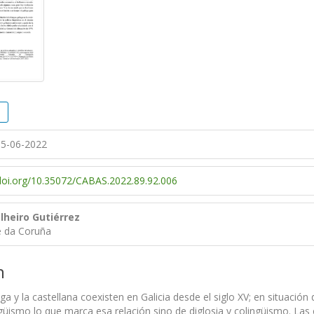
5-06-2022
/doi.org/10.35072/CABAS.2022.89.92.006
lheiro Gutiérrez
e da Coruña
n
ga y la castellana coexisten en Galicia desde el siglo XV; en situació
güismo lo que marca esa relación sino de diglosia y colingüismo. Las