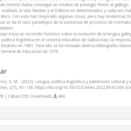
do terreno hasta conseguir un estatus de prestigio frente al gallego, 
la oralidad, la vida familiar y el folklore en determinados y cada vez 
tico. Con este han mejorado algunas cosas, pero hay tendencias his
e se da el caso paradójico de la existencia de procesos de normaliza
blantes.
bajo traza un recorrido histórico sobre la evolución de la lengua galle
a política lingüística en el sistema educativo de Galicia bajo la respo
Estatuto en 1981. Para ello se ha revisado diversa bibliografía relac
ey General de Educación de 1970.
ar
rez, X. M. . (2022). Lengua, política lingüística y patrimonio cultural y
tivo
, (27), 95–136. https://doi.org/10.35072/CABAS.2022.89.92.006 (O
8 | Cabas2705 Downloads
466
s.themes.bootstrap3.article.details##