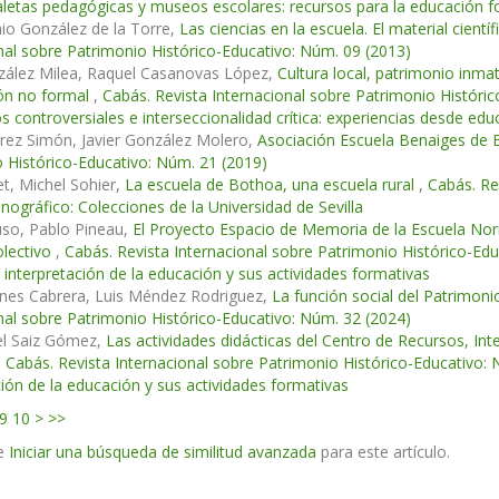
letas pedagógicas y museos escolares: recursos para la educación f
io González de la Torre,
Las ciencias en la escuela. El material cien
nal sobre Patrimonio Histórico-Educativo: Núm. 09 (2013)
zález Milea, Raquel Casanovas López,
Cultura local, patrimonio inm
ión no formal
,
Cabás. Revista Internacional sobre Patrimonio Históric
s controversiales e interseccionalidad crítica: experiencias desde ed
rez Simón, Javier González Molero,
Asociación Escuela Benaiges de
 Histórico-Educativo: Núm. 21 (2019)
et, Michel Sohier,
La escuela de Bothoa, una escuela rural
,
Cabás. Re
nográfico: Colecciones de la Universidad de Sevilla
uso, Pablo Pineau,
El Proyecto Espacio de Memoria de la Escuela Nor
olectivo
,
Cabás. Revista Internacional sobre Patrimonio Histórico-E
 interpretación de la educación y sus actividades formativas
anes Cabrera, Luis Méndez Rodriguez,
La función social del Patrimonio
nal sobre Patrimonio Histórico-Educativo: Núm. 32 (2024)
el Saiz Gómez,
Las actividades didácticas del Centro de Recursos, Int
,
Cabás. Revista Internacional sobre Patrimonio Histórico-Educativo
ción de la educación y sus actividades formativas
9
10
>
>>
e
Iniciar una búsqueda de similitud avanzada
para este artículo.