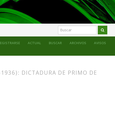
EGISTRARSE
ACTUAL
BUSCAR
ARCHIVOS
AVISOS
-1936): DICTADURA DE PRIMO DE