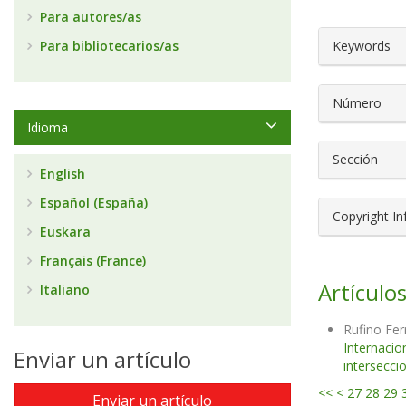
Para autores/as
##plugin
Para bibliotecarios/as
Keywords
Número
Idioma
Sección
English
Español (España)
Copyright I
Euskara
Français (France)
Artículos
Italiano
Rufino Fe
Internacio
Enviar un artículo
intersecci
<<
<
27
28
29
Enviar un artículo