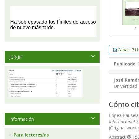
Cabas1711
JCR-JIF
Publicado
1
José Ramón
Universidad 
Cómo cit
López Bausela,
Información
Internacional 
(Original work
Para lectores/as
Abstract
153