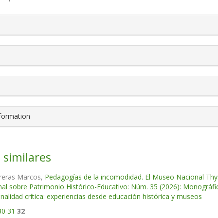
s.themes.bootstrap3.article.details##
nformation
 similares
rreras Marcos,
Pedagogías de la incomodidad. El Museo Nacional Thy
nal sobre Patrimonio Histórico-Educativo: Núm. 35 (2026): Monográfic
onalidad crítica: experiencias desde educación histórica y museos
30
31
32