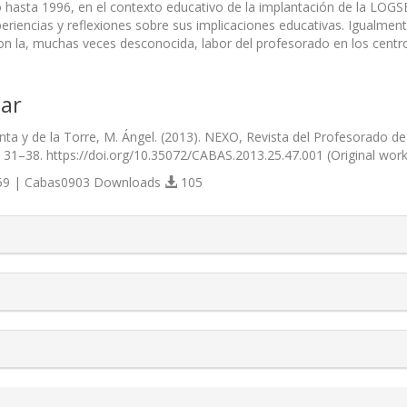
́ hasta 1996, en el contexto educativo de la implantación de la LOGS
eriencias y reflexiones sobre sus implicaciones educativas. Igualmente
on la, muchas veces desconocida, labor del profesorado en los centr
ar
anta y de la Torre, M. Ángel. (2013). NEXO, Revista del Profesorado d
), 31–38. https://doi.org/10.35072/CABAS.2013.25.47.001 (Original wor
9 | Cabas0903 Downloads
105
s.themes.bootstrap3.article.details##