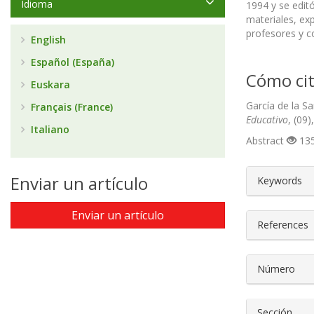
Idioma
1994 y se edito
materiales, exp
profesores y c
English
Español (España)
Cómo cit
Euskara
García de la S
Français (France)
Educativo
, (09
Italiano
Abstract
135
##plugin
Enviar un artículo
Keywords
Enviar un artículo
References
Número
Sección