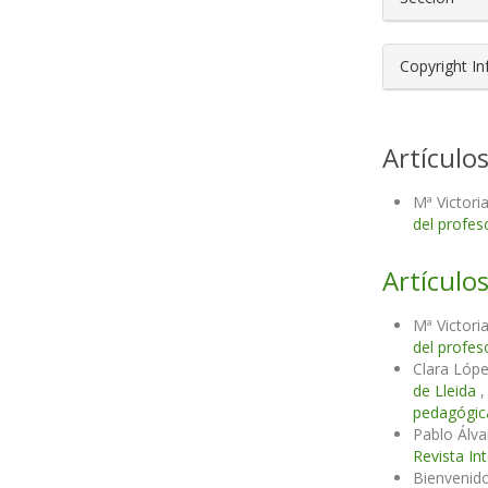
Copyright I
Artículo
Mª Victori
del profes
Artículos
Mª Victori
del profes
Clara Lóp
de Lleida
pedagógica
Pablo Álv
Revista In
Bienvenido