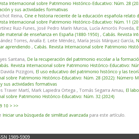
ista Internacional sobre Patrimonio Histórico-Educativo: Núm. 28 (
ación y sus actividades formativas
uichot Reina,
Cine e historia reciente de la educación española relato
ista Internacional sobre Patrimonio Histórico-Educativo: Núm. 11 (20
rtínez Ruiz-Funes, José Pedro Marín Murcia, Lucía Amorós Poveda,
E
 de material de enseñanza en España (1880-1950)
,
Cabás. Revista In
ández Torres, Analía E. Leite Méndez, María Jesús Márquez García,
N
ar aprendiendo
,
Cabás. Revista Internacional sobre Patrimonio Histó
yes Santana,
De la recuperación del patrimonio escolar a la formaci
abás. Revista Internacional sobre Patrimonio Histórico-Educativo: Nú
Davida Pizzigoni,
El uso educativo del patrimonio histórico y las teor
nal sobre Patrimonio Histórico-Educativo: Núm. 28 (2022): Número M
y sus actividades formativas
s Traver Martí, Mark Lapiedra Ortega , Tomás Segarra Arnau,
El lab
nal sobre Patrimonio Histórico-Educativo: Núm. 32 (2024)
9
10
>
>>
e
Iniciar una búsqueda de similitud avanzada
para este artículo.
SSN 1989-5909