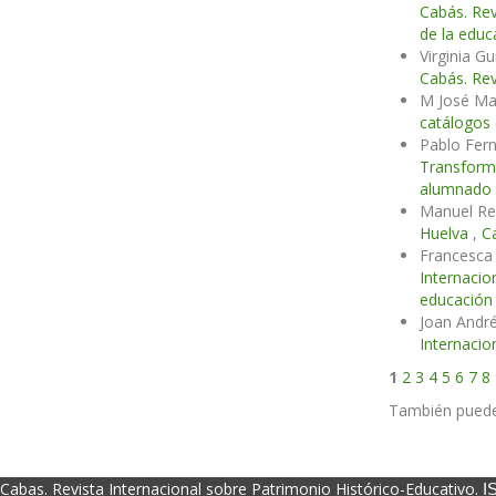
Cabás. Rev
de la educ
Virginia G
Cabás. Rev
M José Ma
catálogos
Pablo Fern
Transform
alumnado
Manuel Re
Huelva
,
C
Francesca 
Internacio
educación 
Joan André
Internacio
1
2
3
4
5
6
7
8
También pued
Cabas. Revista Internacional sobre Patrimonio Histórico-Educativo.
I