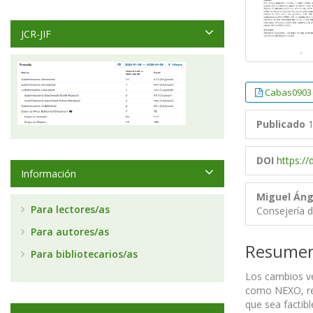
JCR-JIF
Cabas0903
Publicado
1
DOI
https:/
Información
Miguel Ánge
Para lectores/as
Consejería d
Para autores/as
Resume
Para bibliotecarios/as
Los cambios ve
como NEXO, real
que sea factibl