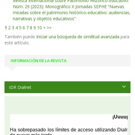
Revista Internacional sobre Patrimonio Histórico-Educativo:
Núm. 29 (2023): Monográfico X Jornadas SEPHE “Nuevas
miradas sobre el patrimonio histórico-educativo: audiencias,
narrativas y objetos educativos”
1
2
3
4
5
6
7
8
9
10
>
>>
También puede
Iniciar una búsqueda de similitud avanzada
para
este artículo.
INFORMACIÓN DE LA REVISTA
IDR Dialnet