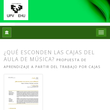
Inicio
Archivos
Núm. 31 (2024): Monográfico: Didáctica del 
¿QUÉ ESCONDEN LAS CAJAS DEL
AULA DE MÚSICA?
PROPUESTA DE
APRENDIZAJE A PARTIR DEL TRABAJO POR CAJAS
##plugins.themes.bootstrap3.article.
##plugins.themes.bootstrap3.article.