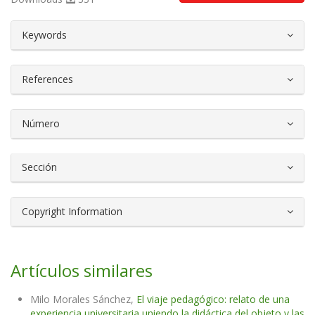
##plugins.themes.bootstrap3.article.d
Keywords
References
Número
Sección
Copyright Information
Artículos similares
Milo Morales Sánchez,
El viaje pedagógico: relato de una
experiencia universitaria uniendo la didáctica del objeto y las