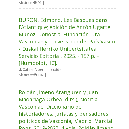
Abstract
91 |
BURON, Edmond, Les Basques dans
l’Atlantique; edición de Antón Ugarte
Muñoz. Donostia: Fundación Iura
Vasconiae y Universidad del País Vasco
/ Euskal Herriko Unibertsitatea,
Servicio Editorial, 2025. - 157 p. –
[Humboldt, 10].
Xabier Alberdi-Lonbide
Abstract
102 |
Roldán Jimeno Aranguren y Juan
Madariaga Orbea (dirs.), Notitia
Vasconiae. Diccionario de
historiadores, juristas y pensadores
políticos de Vasconia, Madrid: Marcial
Pons, 2019-2023, 4 vols. Roldán Jimeno