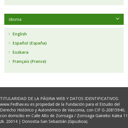
Idioma
English
Español (España)
Euskara
Français (France)
TITULARIDAD DE LA PÁGINA WEB Y DATOS IDENTIFICATIVOS:
www.Fedhav.eu es propiedad de la Fundación para el Estudio del
Derecho Histórico y Autonómico de Vasconia, con CIF G-20815940,
con domicilio en Calle Alto de Zorroaga / Zorroaga Gaineko Kalea 11
zk. 20014 | Donostia-San Sebastián (Gipuzkoa).