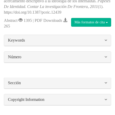
acercamiento descriptivo a la ideología de los internautas.
Papeles
De Identidad. Contar La investigación De Frontera
,
2011
(1).
https://doi.org/10.1387/pceic.12439
Abstract
1395 | PDF Downloads
Más formatos de cita
265
##plugins.themes.bootstrap3.article.details#
Keywords
Número
Sección
Copyright Information