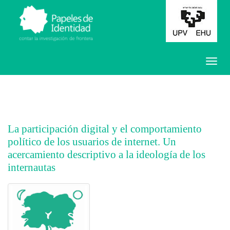
La participación digital y el comportamiento
político de los usuarios de internet. Un
acercamiento descriptivo a la ideología de los
internautas
##plugins.themes.bootstrap3.article.main##
##plugins.themes.bootstrap3.article.sidebar