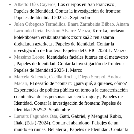
Alberto Díaz Cayeros,
Los cuerpos en San Francisco
,
Papeles de Identidad. Contar la investigación de frontera:
Papeles de Identidad 2025-2. Septiembre
Julen Orbegozo Terradillos, Enara Zarrabeitia Bilbao, Ainara
Larrondo Ureta, Izaskun Alvarez Meaza,
Korrika, nortasun
kolektiboaren eraikuntzarako: #korrika22-ren aztarna
digitalaren azterketa
,
Papeles de Identidad. Contar la
investigación de frontera: Papeles del CEIC 2024-1. Marzo
Massimo Leone,
Identidades faciales futuras en el metaverso
,
Papeles de Identidad. Contar la investigación de frontera:
Papeles de Identidad 2025-1. Marzo
Marcela Schenck, Cecilia Rocha, Diego Sempol, Andrea
Macari,
El desafío de “contar”: ¿para qué, a quiénes, cómo?
Experiencias de política pública en torno a la caracterización
cuantitativa de las personas trans en Uruguay
,
Papeles de
Identidad. Contar la investigación de frontera: Papeles de
Identidad 2025-2. Septiembre
Larraitz Fagundez Osa,
Gatti, Gabriel, y Mengual-Rubio,
Iñaki (Eds.) (2024). Contar el abandono. Paisajes de un
mundo en ruinas. Bellaterra
,
Papeles de Identidad. Contar la