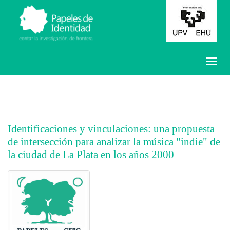
Identificaciones y vinculaciones: una propuesta
de intersección para analizar la música "indie" de
la ciudad de La Plata en los años 2000
##plugins.themes.bootstrap3.article.main##
##plugins.themes.bootstrap3.article.sidebar