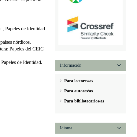
va
,
Papeles de Identidad.
 países nórdicos.
ntera: Papeles del CEIC
,
Papeles de Identidad.
Información
Para lectores/as
Para autores/as
Para bibliotecarios/as
Idioma