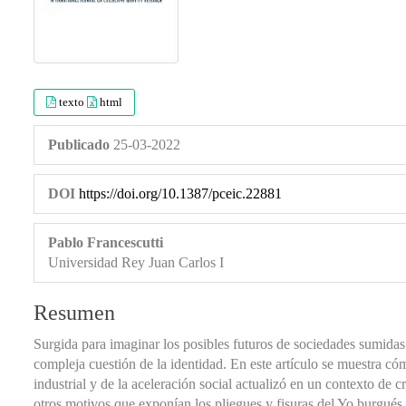
texto
html
Publicado
25-03-2022
DOI
https://doi.org/10.1387/pceic.22881
Pablo Francescutti
Universidad Rey Juan Carlos I
Resumen
Surgida para imaginar los posibles futuros de sociedades sumidas 
compleja cuestión de la identidad. En este artículo se muestra cóm
industrial y de la aceleración social actualizó en un contexto de c
otros motivos que exponían los pliegues y fisuras del Yo burgués. 