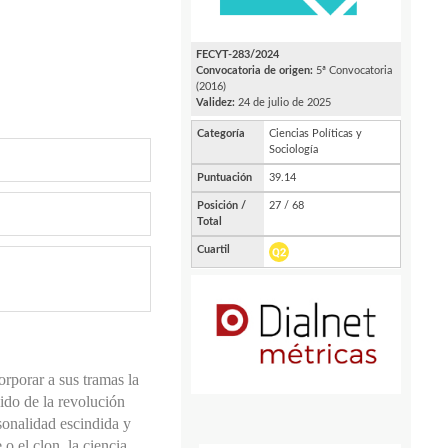
orporar a sus tramas la
cido de la revolución
rsonalidad escindida y
o el clon, la ciencia