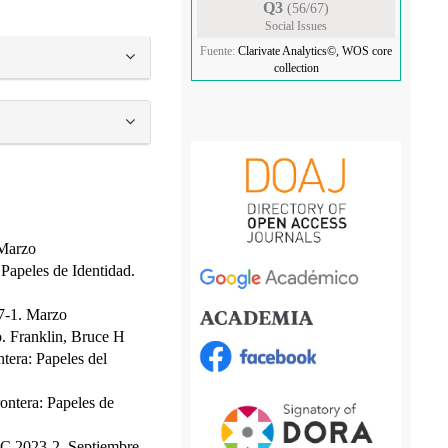
Q3
(56/67)
Social Issues
Fuente:
Clarivate Analytics©, WOS core
collection
 Marzo
,
Papeles de Identidad.
17-1. Marzo
o. Franklin, Bruce H
ntera: Papeles del
rontera: Papeles de
EIC 2023-2. Septiembre