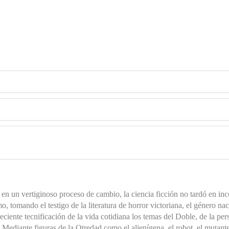
en un vertiginoso proceso de cambio, la ciencia ficción no tardó en inc
o, tomando el testigo de la literatura de horror victoriana, el género na
reciente tecnificación de la vida cotidiana los temas del Doble, de la pe
Mediante figuras de la Otredad como el alienígena, el robot, el mutante 