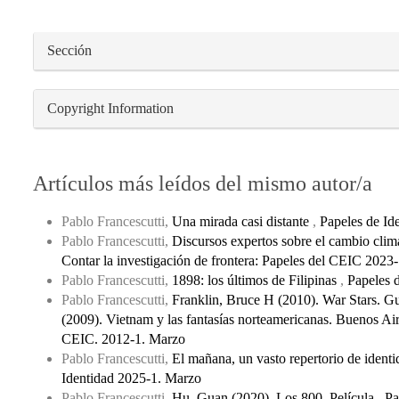
Sección
Copyright Information
Artículos más leídos del mismo autor/a
Pablo Francescutti,
Una mirada casi distante
,
Papeles de Id
Pablo Francescutti,
Discursos expertos sobre el cambio clim
Contar la investigación de frontera: Papeles del CEIC 2023
Pablo Francescutti,
1898: los últimos de Filipinas
,
Papeles d
Pablo Francescutti,
Franklin, Bruce H (2010). War Stars. Gu
(2009). Vietnam y las fantasías norteamericanas. Buenos Air
CEIC. 2012-1. Marzo
Pablo Francescutti,
El mañana, un vasto repertorio de ident
Identidad 2025-1. Marzo
Pablo Francescutti,
Hu, Guan (2020). Los 800. Película
,
Pa