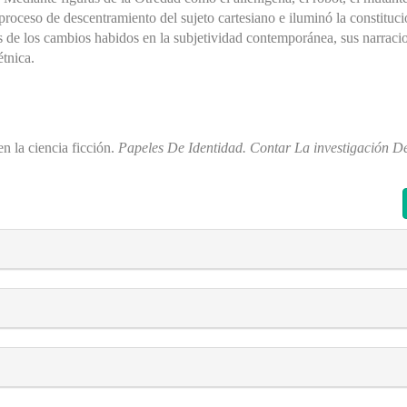
proceso de descentramiento del sujeto cartesiano e iluminó la constituc
os de los cambios habidos en la subjetividad contemporánea, sus narrac
étnica.
en la ciencia ficción.
Papeles De Identidad. Contar La investigación D
s##