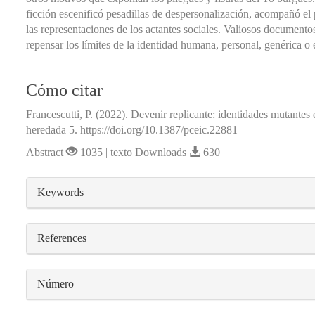
ficción escenificó pesadillas de despersonalización, acompañó el 
las representaciones de los actantes sociales. Valiosos document
repensar los límites de la identidad humana, personal, genérica o 
Cómo citar
Francescutti, P. (2022). Devenir replicante: identidades mutantes 
heredada 5. https://doi.org/10.1387/pceic.22881
Abstract
1035 | texto Downloads
630
##plugins.themes.bootstrap3.article.detail
Keywords
References
Número