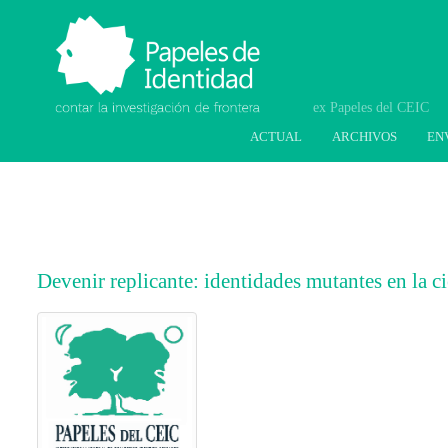
Papeles de Identidad.
Contar la investigación
de frontera
ACTUAL
ARCHIVOS
EN
Devenir replicante: identidades mutantes en la ci
##plugins.themes.bootstrap3.article.main
##plugins.themes.bootstrap3.article.sideb